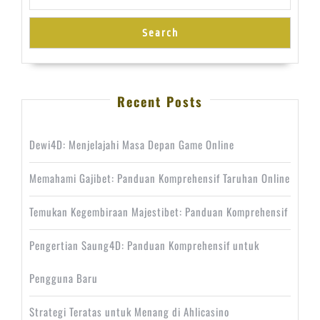
Search
Recent Posts
Dewi4D: Menjelajahi Masa Depan Game Online
Memahami Gajibet: Panduan Komprehensif Taruhan Online
Temukan Kegembiraan Majestibet: Panduan Komprehensif
Pengertian Saung4D: Panduan Komprehensif untuk
Pengguna Baru
Strategi Teratas untuk Menang di Ahlicasino