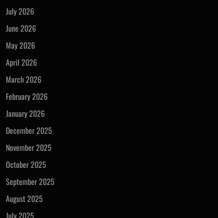
July 2026
June 2026
May 2026
April 2026
March 2026
February 2026
January 2026
December 2025
November 2025
October 2025
September 2025
August 2025
July 2025