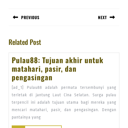
Post
navigation
PREVIOUS
NEXT
Previous
Next
post:
post:
Related Post
Pulau88: Tujuan akhir untuk
matahari, pasir, dan
Pulau88:
pengasingan
Tujuan
[ad_1] Pulau88 adalah permata tersembunyi yang
akhir
terletak di jantung Laut Cina Selatan. Surga pulau
untuk
terpencil ini adalah tujuan utama bagi mereka yang
matahari,
mencari matahari, pasir, dan pengasingan. Dengan
pasir,
pantainya yang