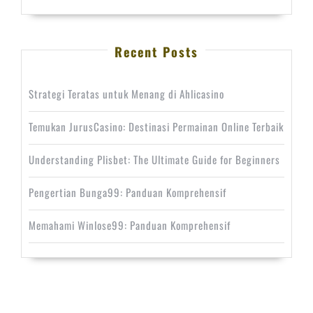
Recent Posts
Strategi Teratas untuk Menang di Ahlicasino
Temukan JurusCasino: Destinasi Permainan Online Terbaik
Understanding Plisbet: The Ultimate Guide for Beginners
Pengertian Bunga99: Panduan Komprehensif
Memahami Winlose99: Panduan Komprehensif