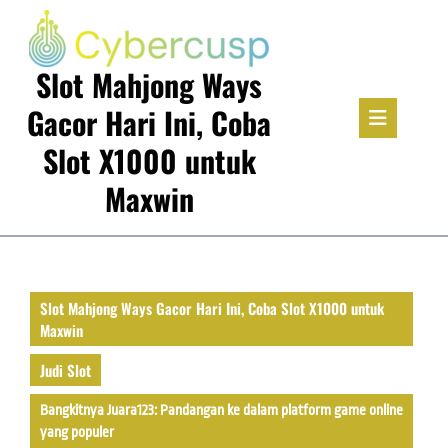
Skip
to
content
Slot Mahjong Ways
Gacor Hari Ini, Coba
Ope
Slot X1000 untuk
But
Maxwin
Slot Mahjong Ways Gacor Hari Ini, Coba Slot X1000 untuk
Maxwin
Judi Slot
Bangkitnya Juara123: Pandangan ke dalam platform game online
yang populer