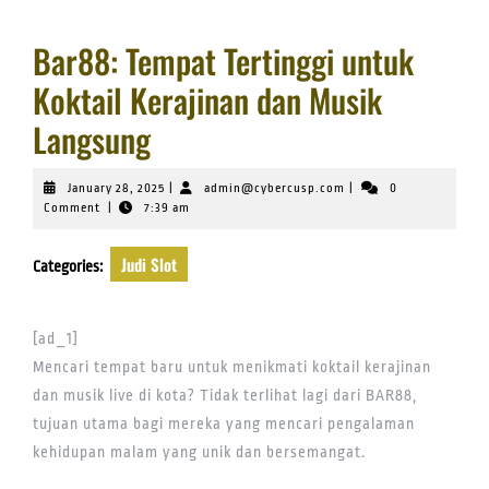
Bar88: Tempat Tertinggi untuk
Koktail Kerajinan dan Musik
Langsung
January
admin@cybercusp.com
January 28, 2025
|
admin@cybercusp.com
|
0
28,
Comment
|
7:39 am
2025
Judi Slot
Categories:
[ad_1]
Mencari tempat baru untuk menikmati koktail kerajinan
dan musik live di kota? Tidak terlihat lagi dari BAR88,
tujuan utama bagi mereka yang mencari pengalaman
kehidupan malam yang unik dan bersemangat.