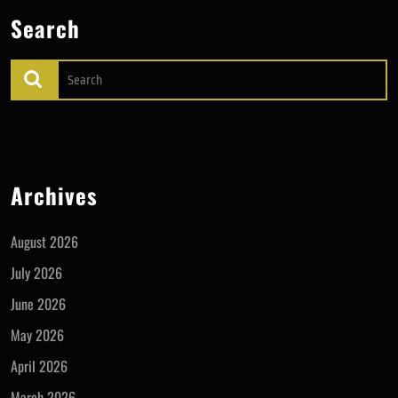
Search
Search
for:
Archives
August 2026
July 2026
June 2026
May 2026
April 2026
March 2026