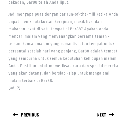
dekaden, Bar88 telah Anda liput.
Jadi mengapa puas dengan bar run-of-the-mill ketika Anda
dapat menikmati koktail kerajinan, musik live, dan
makanan lezat di satu tempat di Bar88? Apakah Anda
mencari malam yang menyenangkan bersama teman -
teman, kencan malam yang romantis, atau tempat untuk
bersantai setelah hari yang panjang, Bar88 adalah tempat
yang sempurna untuk semua kebutuhan kehidupan malam
Anda. Pastikan untuk memeriksa acara dan spesial mereka
yang akan datang, dan bersiap -siap untuk mengalami
malam terbaik di Bar88.
[ad_2]
Post
navigation
PREVIOUS
NEXT
Previous
Next