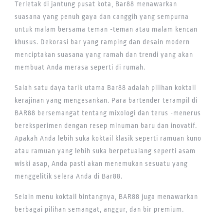
Terletak di jantung pusat kota, Bar88 menawarkan
suasana yang penuh gaya dan canggih yang sempurna
untuk malam bersama teman -teman atau malam kencan
khusus. Dekorasi bar yang ramping dan desain modern
menciptakan suasana yang ramah dan trendi yang akan
membuat Anda merasa seperti di rumah.
Salah satu daya tarik utama Bar88 adalah pilihan koktail
kerajinan yang mengesankan. Para bartender terampil di
BAR88 bersemangat tentang mixologi dan terus -menerus
bereksperimen dengan resep minuman baru dan inovatif.
Apakah Anda lebih suka koktail klasik seperti ramuan kuno
atau ramuan yang lebih suka berpetualang seperti asam
wiski asap, Anda pasti akan menemukan sesuatu yang
menggelitik selera Anda di Bar88.
Selain menu koktail bintangnya, BAR88 juga menawarkan
berbagai pilihan semangat, anggur, dan bir premium.