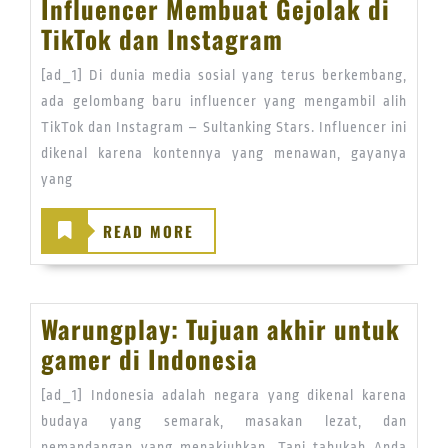
Influencer Membuat Gejolak di
Temui
TikTok dan Instagram
Bintang
[ad_1] Di dunia media sosial yang terus berkembang,
Sultanking:
ada gelombang baru influencer yang mengambil alih
Influencer
TikTok dan Instagram – Sultanking Stars. Influencer ini
Membuat
dikenal karena kontennya yang menawan, gayanya
Gejolak
yang
di
READ
READ MORE
TikTok
MORE
dan
Instagram
Warungplay: Tujuan akhir untuk
Warungplay:
gamer di Indonesia
Tujuan
[ad_1] Indonesia adalah negara yang dikenal karena
akhir
budaya yang semarak, masakan lezat, dan
untuk
pemandangan yang menakjubkan. Tapi tahukah Anda