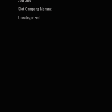
Judi Slot
Slot Gampang Menang
Uncategorized