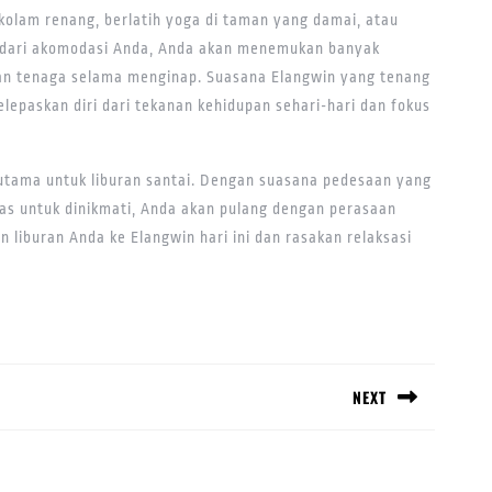
 kolam renang, berlatih yoga di taman yang damai, atau
dari akomodasi Anda, Anda akan menemukan banyak
an tenaga selama menginap. Suasana Elangwin yang tenang
paskan diri dari tekanan kehidupan sehari-hari dan fokus
 utama untuk liburan santai. Dengan suasana pedesaan yang
as untuk dinikmati, Anda akan pulang dengan perasaan
liburan Anda ke Elangwin hari ini dan rasakan relaksasi
NEXT
Next
post: