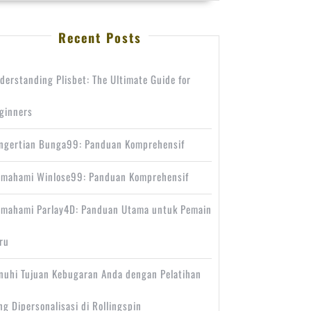
Recent Posts
derstanding Plisbet: The Ultimate Guide for
ginners
ngertian Bunga99: Panduan Komprehensif
mahami Winlose99: Panduan Komprehensif
mahami Parlay4D: Panduan Utama untuk Pemain
ru
nuhi Tujuan Kebugaran Anda dengan Pelatihan
ng Dipersonalisasi di Rollingspin