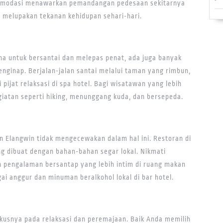
komodasi menawarkan pemandangan pedesaan sekitarnya
melupakan tekanan kehidupan sehari-hari.
a untuk bersantai dan melepas penat, ada juga banyak
nginap. Berjalan-jalan santai melalui taman yang rimbun,
 pijat relaksasi di spa hotel. Bagi wisatawan yang lebih
iatan seperti hiking, menunggang kuda, dan bersepeda.
n Elangwin tidak mengecewakan dalam hal ini. Restoran di
g dibuat dengan bahan-bahan segar lokal. Nikmati
lih pengalaman bersantap yang lebih intim di ruang makan
i anggur dan minuman beralkohol lokal di bar hotel.
okusnya pada relaksasi dan peremajaan. Baik Anda memilih