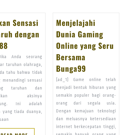
kan Sensasi
Menjelajahi
aruh dengan
Dunia Gaming
Rasakan
188
Online yang Seru
Sensasi
Bersama
Jika Anda seorang
Bertaruh
Menjelajahi
r taruhan olahraga,
Bunga99
dengan
Dunia
da tahu bahwa tidak
Liga188
[ad_1] Game online telah
 menandingi sensasi
Gaming
menjadi bentuk hiburan yang
ang taruhan dan
Online
semakin populer bagi orang-
ksikan aksinya
yang
orang dari segala usia.
gsung. Ini adalah
Seru
Dengan kemajuan teknologi
n yang tiada duanya,
Bersama
dan meluasnya ketersediaan
saan
Bunga99
internet berkecepatan tinggi,
semakin banyak orang yang