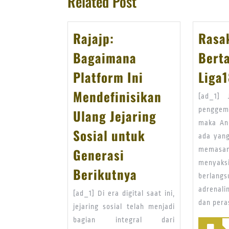
Related Post
Rajajp:
Rasa
Bagaimana
Bert
Platform Ini
Liga
Mendefinisikan
[ad_1] 
penggema
Ulang Jejaring
maka An
Sosial untuk
ada yang
Generasi
memas
menya
Rajajp:
Berikutnya
berlan
Bagaimana
adrenali
[ad_1] Di era digital saat ini,
Platform
dan pera
jejaring sosial telah menjadi
Ini
bagian integral dari
READ