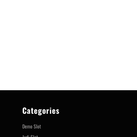
Categories
Demo Slot