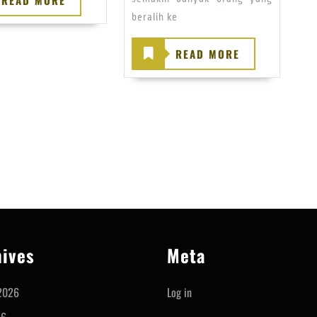
READ MORE
beralih ke
READ
READ MORE
MORE
ives
Meta
2026
Log in