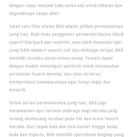
dengan cepat menjadi toko serba ada untuk hiburan dan
kegembiraan tanpa akhir.
Salah satu fitur utama BK8 adalah pilihan permainannya
yang luas. Baik Anda penggemar permainan kasino klasik
seperti blackjack dan roulette, atau lebih menyukai opsi
yang lebih modern seperti slot dan olahraga virtual, BK8
memiliki sesuatu untuk semua orang. Pemain dapat
dengan mudah menavigasi platform untuk menemukan
permainan favorit mereka, dan situs ini terus
memperbarui penawarannya agar tetap segar dan
menarik.
Selain variasi permainannya yang luas, BK8 juga
menawarkan opsi taruhan olahraga bagi mereka yang
senang memasang taruhan pada tim dan acara favorit
mereka. Dari sepak bola dan bola basket hingga balap
kuda dan eSports, BK8 memiliki sportsbook lengkap yang