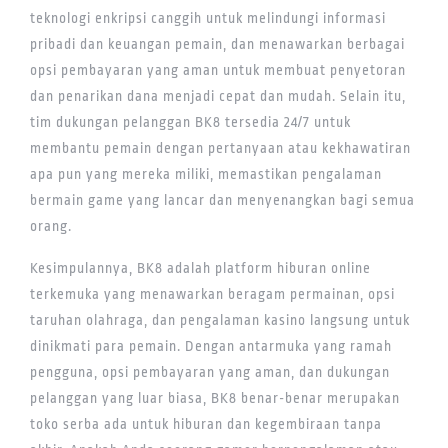
teknologi enkripsi canggih untuk melindungi informasi
pribadi dan keuangan pemain, dan menawarkan berbagai
opsi pembayaran yang aman untuk membuat penyetoran
dan penarikan dana menjadi cepat dan mudah. Selain itu,
tim dukungan pelanggan BK8 tersedia 24/7 untuk
membantu pemain dengan pertanyaan atau kekhawatiran
apa pun yang mereka miliki, memastikan pengalaman
bermain game yang lancar dan menyenangkan bagi semua
orang.
Kesimpulannya, BK8 adalah platform hiburan online
terkemuka yang menawarkan beragam permainan, opsi
taruhan olahraga, dan pengalaman kasino langsung untuk
dinikmati para pemain. Dengan antarmuka yang ramah
pengguna, opsi pembayaran yang aman, dan dukungan
pelanggan yang luar biasa, BK8 benar-benar merupakan
toko serba ada untuk hiburan dan kegembiraan tanpa