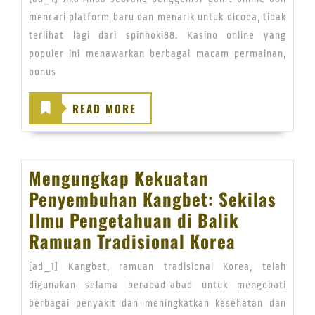
yang
mencari platform baru dan menarik untuk dicoba, tidak
menarik
terlihat lagi dari spinhoki88. Kasino online yang
dari
populer ini menawarkan berbagai macam permainan,
spinhoki88
bonus
semua
READ
READ MORE
yang
MORE
perlu
Anda
Mengungkap Kekuatan
ketahui
Penyembuhan Kangbet: Sekilas
Ilmu Pengetahuan di Balik
Mengung
Ramuan Tradisional Korea
Kekuatan
[ad_1] Kangbet, ramuan tradisional Korea, telah
Penyembu
digunakan selama berabad-abad untuk mengobati
Kangbet:
berbagai penyakit dan meningkatkan kesehatan dan