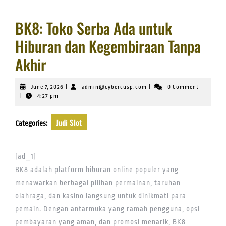
BK8: Toko Serba Ada untuk
Hiburan dan Kegembiraan Tanpa
Akhir
June
admin@cybercusp.com
June 7, 2026
|
admin@cybercusp.com
|
0 Comment
7,
|
4:27 pm
2026
Judi Slot
Categories:
[ad_1]
BK8 adalah platform hiburan online populer yang
menawarkan berbagai pilihan permainan, taruhan
olahraga, dan kasino langsung untuk dinikmati para
pemain. Dengan antarmuka yang ramah pengguna, opsi
pembayaran yang aman, dan promosi menarik, BK8