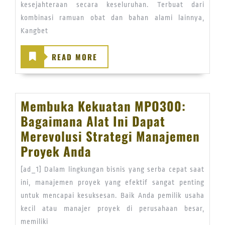
Sekilas
kesejahteraan secara keseluruhan. Terbuat dari
Ilmu
kombinasi ramuan obat dan bahan alami lainnya,
Kangbet
Pengetah
di
READ
READ MORE
Balik
MORE
Ramuan
Tradisiona
Membuka Kekuatan MPO300:
Korea
Bagaimana Alat Ini Dapat
Merevolusi Strategi Manajemen
Membuka
Proyek Anda
Kekuatan
[ad_1] Dalam lingkungan bisnis yang serba cepat saat
MPO300:
ini, manajemen proyek yang efektif sangat penting
Bagaimana
untuk mencapai kesuksesan. Baik Anda pemilik usaha
Alat
kecil atau manajer proyek di perusahaan besar,
memiliki