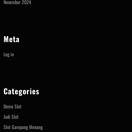
November 2024
Meta
Log in
Categories
Demo Slot
Judi Slot
Slot Gampang Menang