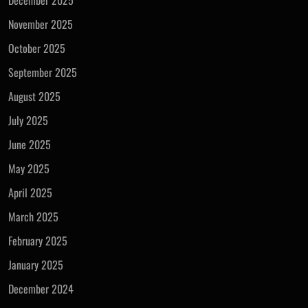
December 2025
November 2025
October 2025
September 2025
August 2025
July 2025
June 2025
May 2025
April 2025
March 2025
February 2025
January 2025
December 2024