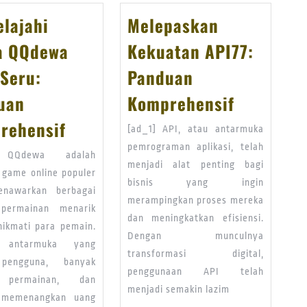
lajahi
Melepaskan
a QQdewa
Kekuatan API77:
 Seru:
Panduan
Melepask
uan
Komprehensif
Kekuatan
Menjelajahi
rehensif
[ad_1] API, atau antarmuka
API77:
Dunia
pemrograman aplikasi, telah
Panduan
] QQdewa adalah
QQdewa
menjadi alat penting bagi
 game online populer
Komprehe
yang
bisnis yang ingin
nawarkan berbagai
Seru:
merampingkan proses mereka
permainan menarik
dan meningkatkan efisiensi.
Panduan
nikmati para pemain.
Dengan munculnya
Komprehensif
 antarmuka yang
transformasi digital,
pengguna, banyak
penggunaan API telah
n permainan, dan
kan
menjadi semakin lazim
 memenangkan uang