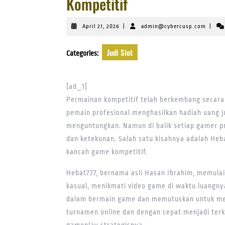
Kompetitif
April
admin
April 21, 2026
|
admin@cybercusp.com
|
21,
2026
Judi Slot
Categories:
[ad_1]
Permainan kompetitif telah berkembang secara
pemain profesional menghasilkan hadiah uang 
menguntungkan. Namun di balik setiap gamer pro
dan ketekunan. Salah satu kisahnya adalah Heba
kancah game kompetitif.
Hebat777, bernama asli Hasan Ibrahim, memula
kasual, menikmati video game di waktu luangny
dalam bermain game dan memutuskan untuk meng
turnamen online dan dengan cepat menjadi ter