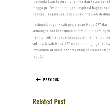
meningkatkan keterampilannya dan tetap berad
hingga profesional menjadi inspirasi bagi par
dedikasi, segala sesuatu mungkin terjadi di dun
Kesimpulannya, kisah perjalanan Hebat777 dari
semangat dan ketekunan dalam dunia gaming komp
henti untuk mencapai keunggulan, ia mampu m
sukses. Kisah Hebat777 menjadi pengingat bah
impiannya di dunia esports yang berkembang pe
[ad_2]
Post
navigation
PREVIOUS
Previous
post:
Related Post