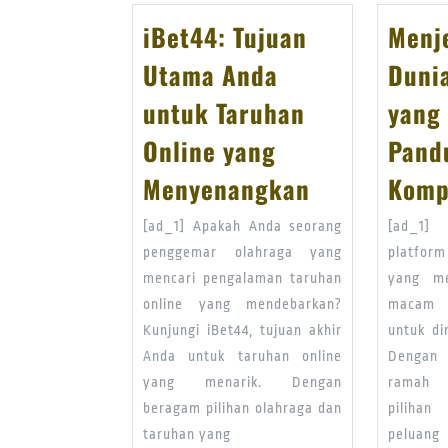
iBet44: Tujuan
Menje
Utama Anda
Duni
untuk Taruhan
yang
Online yang
Pand
iBet44:
Menyenangkan
Komp
Tujuan
[ad_1] Apakah Anda seorang
[ad_1
Utama
penggemar olahraga yang
platform
Anda
mencari pengalaman taruhan
yang me
untuk
online yang mendebarkan?
macam 
Taruhan
Kunjungi iBet44, tujuan akhir
untuk di
Online
Anda untuk taruhan online
Dengan
yang
yang menarik. Dengan
ramah 
beragam pilihan olahraga dan
piliha
Menyenang
taruhan yang
peluang