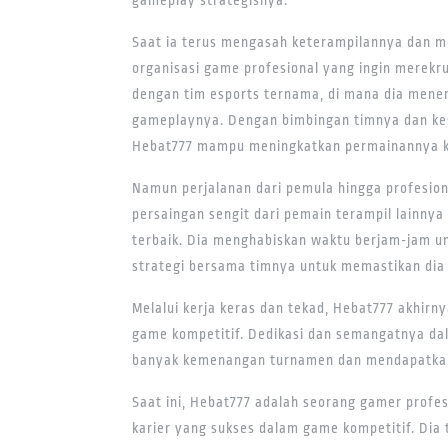
gameplay strategisnya.
Saat ia terus mengasah keterampilannya dan 
organisasi game profesional yang ingin merekr
dengan tim esports ternama, di mana dia mene
gameplaynya. Dengan bimbingan timnya dan kes
Hebat777 mampu meningkatkan permainannya ke 
Namun perjalanan dari pemula hingga profesio
persaingan sengit dari pemain terampil lainnya
terbaik. Dia menghabiskan waktu berjam-jam u
strategi bersama timnya untuk memastikan dia 
Melalui kerja keras dan tekad, Hebat777 akhirn
game kompetitif. Dedikasi dan semangatnya da
banyak kemenangan turnamen dan mendapatkan 
Saat ini, Hebat777 adalah seorang gamer profe
karier yang sukses dalam game kompetitif. Dia 