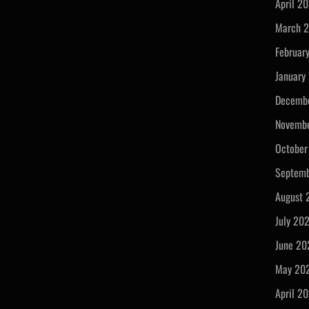
April 2
March 
Februar
January
Decemb
Novemb
October
Septem
August 
July 20
June 20
May 20
April 2