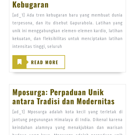
Melepaskan
Kebugaran
Kekuatan
[ad_1] Ada tren kebugaran baru yang membuat dunia
Gapurabola:
terpesona, dan itu disebut Gapurabola. Latihan yang
Tren
unik ini menggabungkan elemen-elemen kardio, latihan
Baru
kekuatan, dan fleksibilitas untuk menciptakan latihan
dalam
intensitas tinggi, seluruh
Kebugaran
READ
READ MORE
MORE
Mposurga: Perpaduan Unik
Mposu
antara Tradisi dan Modernitas
Perpa
[ad_1] Mposurga adalah kota kecil yang terletak di
Unik
jantung pegunungan Himalaya di India. Dikenal karena
antar
keindahan alamnya yang menakjubkan dan warisan