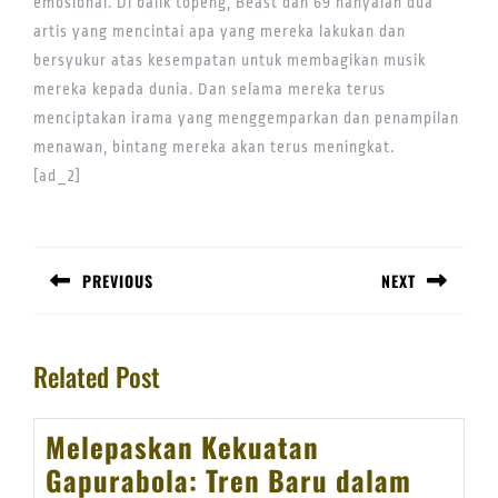
emosional. Di balik topeng, Beast dan 69 hanyalah dua
artis yang mencintai apa yang mereka lakukan dan
bersyukur atas kesempatan untuk membagikan musik
mereka kepada dunia. Dan selama mereka terus
menciptakan irama yang menggemparkan dan penampilan
menawan, bintang mereka akan terus meningkat.
[ad_2]
Post
navigation
PREVIOUS
NEXT
Previous
Next
post:
post:
Related Post
Melepaskan Kekuatan
Gapurabola: Tren Baru dalam