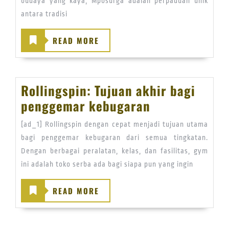
Tradis
budaya yang kaya, Mposurga adalah perpaduan unik
dan
antara tradisi
Moder
READ
READ MORE
MORE
Rollingspin: Tujuan akhir bagi
Rollingspin:
penggemar kebugaran
Tujuan
[ad_1] Rollingspin dengan cepat menjadi tujuan utama
akhir
bagi penggemar kebugaran dari semua tingkatan.
bagi
Dengan berbagai peralatan, kelas, dan fasilitas, gym
penggemar
ini adalah toko serba ada bagi siapa pun yang ingin
kebugaran
READ
READ MORE
MORE