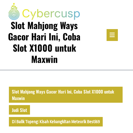
Skip
to
content
Slot Mahjong Ways
Gacor Hari Ini, Coba
Ope
Slot X1000 untuk
But
Maxwin
Slot Mahjong Ways Gacor Hari Ini, Coba Slot X1000 untuk
Maxwin
Judi Slot
Di Balik Topeng: Kisah Kebangkitan Meteorik Besti69