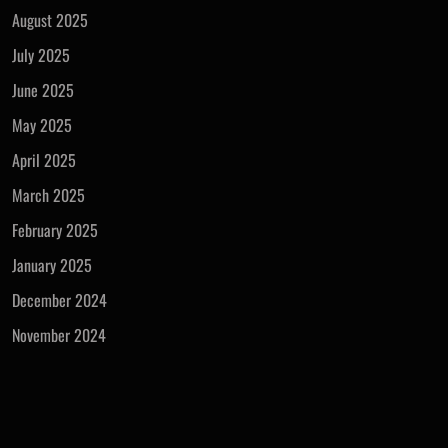
August 2025
July 2025
June 2025
May 2025
April 2025
March 2025
February 2025
January 2025
December 2024
November 2024