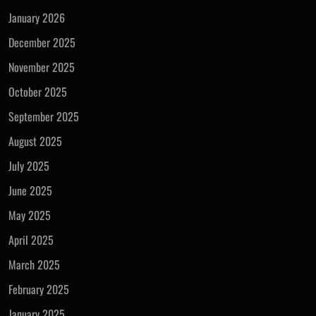
January 2026
December 2025
November 2025
October 2025
September 2025
August 2025
July 2025
June 2025
May 2025
April 2025
March 2025
February 2025
January 2025