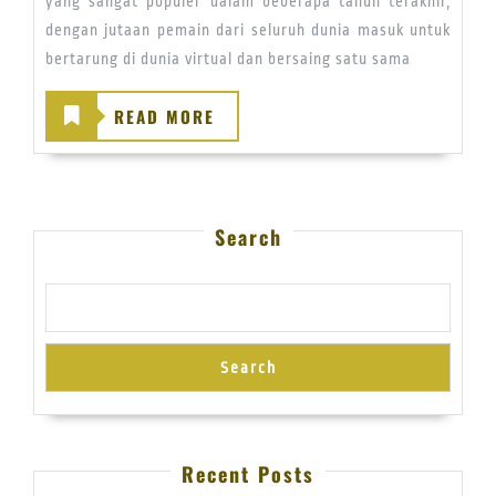
yang sangat populer dalam beberapa tahun terakhir,
yang
dengan jutaan pemain dari seluruh dunia masuk untuk
Meningkat
bertarung di dunia virtual dan bersaing satu sama
di
READ
READ MORE
Dunia
Permainan
MORE
Online
Search
Search
Recent Posts