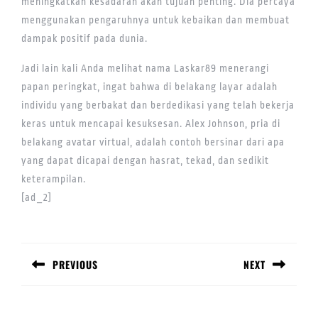
meningkatkan kesadaran akan tujuan penting. Dia percaya
menggunakan pengaruhnya untuk kebaikan dan membuat
dampak positif pada dunia.
Jadi lain kali Anda melihat nama Laskar89 menerangi
papan peringkat, ingat bahwa di belakang layar adalah
individu yang berbakat dan berdedikasi yang telah bekerja
keras untuk mencapai kesuksesan. Alex Johnson, pria di
belakang avatar virtual, adalah contoh bersinar dari apa
yang dapat dicapai dengan hasrat, tekad, dan sedikit
keterampilan.
[ad_2]
Post
navigation
PREVIOUS
NEXT
Previous
Next
post:
post: