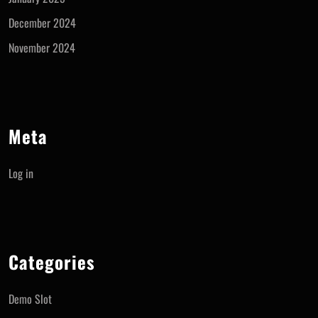
December 2024
November 2024
Meta
Log in
Categories
Demo Slot