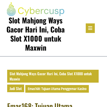
Skip
to
content
Slot Mahjong Ways
Gacor Hari Ini, Coba
Ope
Slot X1000 untuk
But
Maxwin
Slot Mahjong Ways Gacor Hari Ini, Coba Slot X1000 untuk
Maxwin
Judi Slot
Emas168: Tujuan Utama Penggemar Kasino
Emas168: Tujuan Utama