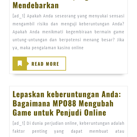
Bebaskan
Mendebarkan
Jiwa
[ad_1] Apakah Anda seseorang yang menyukai sensasi
Penjudi
mengambil risiko dan menguji keberuntungan Anda?
Anda
Apakah Anda menikmati kegembiraan bermain game
dengan
untung-untungan dan berpotensi menang besar? Jika
Pengalaman
ya, maka pengalaman kasino online
Kasino
READ
READ MORE
Online
MORE
Maxwin88
yang
Lepaskan keberuntungan Anda:
Mendebarkan
Bagaimana MPO88 Mengubah
Lepaska
Game untuk Penjudi Online
keberun
[ad_1] Di dunia perjudian online, keberuntungan adalah
Anda:
faktor penting yang dapat membuat atau