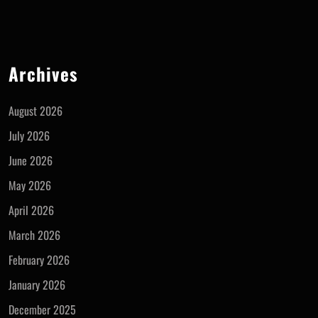
Archives
August 2026
July 2026
June 2026
May 2026
April 2026
March 2026
February 2026
January 2026
December 2025