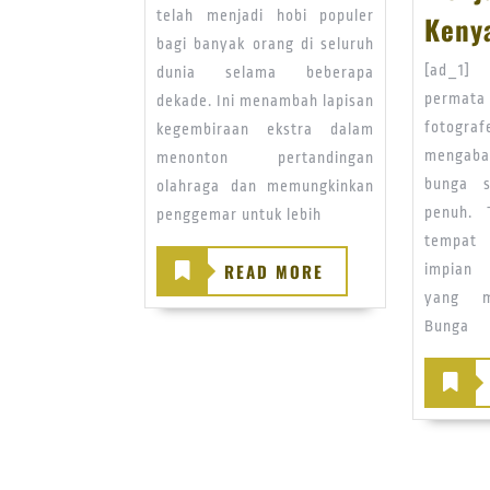
Taruhan
telah menjadi hobi populer
Keny
Olahraga
bagi banyak orang di seluruh
dengan
[ad_1]
dunia selama beberapa
Oxibet88
permata
dekade. Ini menambah lapisan
fotogr
kegembiraan ekstra dalam
mengab
menonton pertandingan
bunga 
olahraga dan memungkinkan
penuh. 
penggemar untuk lebih
tempat
READ
READ MORE
impian 
yang m
MORE
Bunga
READ
MORE