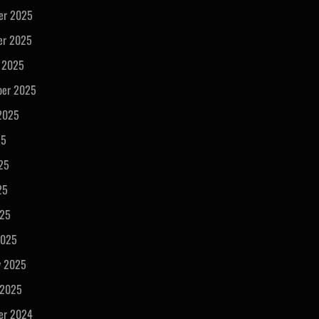
er 2025
er 2025
 2025
ber 2025
2025
25
25
25
025
2025
y 2025
 2025
er 2024