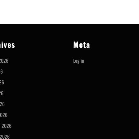
ives
Meta
2026
Log in
26
26
26
026
2026
y 2026
 2026