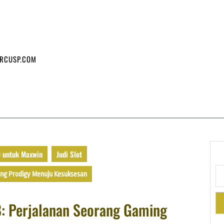
RCUSP.COM
0 untuk Maxwin
Judi Slot
ing Prodigy Menuju Kesuksesan
8: Perjalanan Seorang Gaming