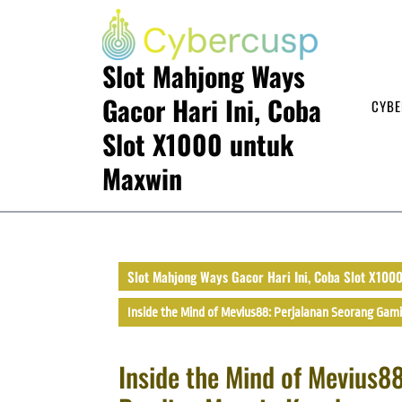
Skip
to
content
Slot Mahjong Ways
Gacor Hari Ini, Coba
CYBE
Slot X1000 untuk
Maxwin
Slot Mahjong Ways Gacor Hari Ini, Coba Slot X100
Inside the Mind of Mevius88: Perjalanan Seorang Gam
Inside the Mind of Mevius8