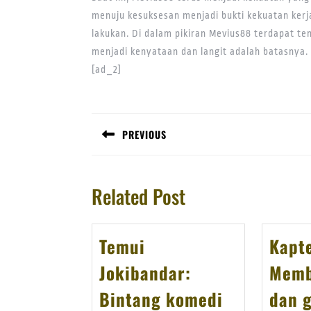
menuju kesuksesan menjadi bukti kekuatan kerja
lakukan. Di dalam pikiran Mevius88 terdapat t
menjadi kenyataan dan langit adalah batasnya.
[ad_2]
Post
navigation
PREVIOUS
Previous
post:
Related Post
Temui
Kapt
Jokibandar:
Memb
Bintang komedi
dan 