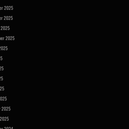
er 2025
er 2025
 2025
ber 2025
2025
25
25
25
025
2025
y 2025
 2025
er 2024