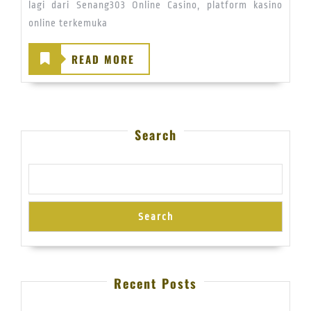
dengan
lagi dari Senang303 Online Casino, platform kasino
Kasino
online terkemuka
Online
READ
READ MORE
Senang303
MORE
Search
Search
Recent Posts