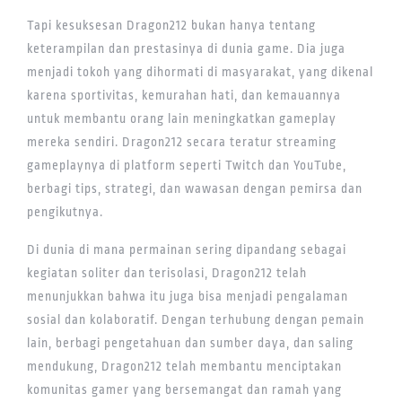
Tapi kesuksesan Dragon212 bukan hanya tentang
keterampilan dan prestasinya di dunia game. Dia juga
menjadi tokoh yang dihormati di masyarakat, yang dikenal
karena sportivitas, kemurahan hati, dan kemauannya
untuk membantu orang lain meningkatkan gameplay
mereka sendiri. Dragon212 secara teratur streaming
gameplaynya di platform seperti Twitch dan YouTube,
berbagi tips, strategi, dan wawasan dengan pemirsa dan
pengikutnya.
Di dunia di mana permainan sering dipandang sebagai
kegiatan soliter dan terisolasi, Dragon212 telah
menunjukkan bahwa itu juga bisa menjadi pengalaman
sosial dan kolaboratif. Dengan terhubung dengan pemain
lain, berbagi pengetahuan dan sumber daya, dan saling
mendukung, Dragon212 telah membantu menciptakan
komunitas gamer yang bersemangat dan ramah yang