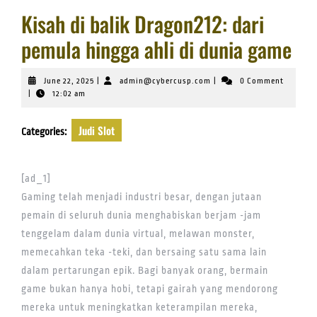
Kisah di balik Dragon212: dari
pemula hingga ahli di dunia game
June
admin@cybercusp.com
June 22, 2025
|
admin@cybercusp.com
|
0 Comment
22,
|
12:02 am
2025
Judi Slot
Categories:
[ad_1]
Gaming telah menjadi industri besar, dengan jutaan
pemain di seluruh dunia menghabiskan berjam -jam
tenggelam dalam dunia virtual, melawan monster,
memecahkan teka -teki, dan bersaing satu sama lain
dalam pertarungan epik. Bagi banyak orang, bermain
game bukan hanya hobi, tetapi gairah yang mendorong
mereka untuk meningkatkan keterampilan mereka,