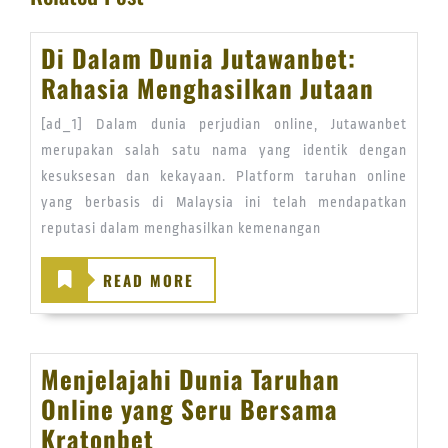
Di Dalam Dunia Jutawanbet:
Di
Rahasia Menghasilkan Jutaan
Dalam
[ad_1] Dalam dunia perjudian online, Jutawanbet
Dunia
merupakan salah satu nama yang identik dengan
Jutawa
kesuksesan dan kekayaan. Platform taruhan online
Rahas
yang berbasis di Malaysia ini telah mendapatkan
Mengh
reputasi dalam menghasilkan kemenangan
Jutaan
READ
READ MORE
MORE
Menjelajahi Dunia Taruhan
Online yang Seru Bersama
Menjelajahi
Kratonbet