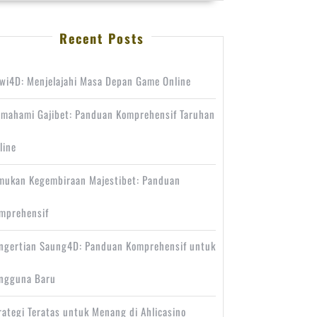
Recent Posts
wi4D: Menjelajahi Masa Depan Game Online
mahami Gajibet: Panduan Komprehensif Taruhan
line
mukan Kegembiraan Majestibet: Panduan
mprehensif
ngertian Saung4D: Panduan Komprehensif untuk
ngguna Baru
rategi Teratas untuk Menang di Ahlicasino