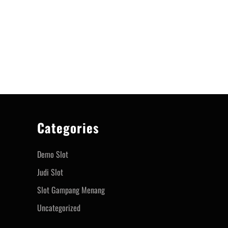
Categories
Demo Slot
Judi Slot
Slot Gampang Menang
Uncategorized