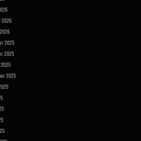
2026
y 2026
 2026
er 2025
er 2025
 2025
ber 2025
2025
25
25
25
025