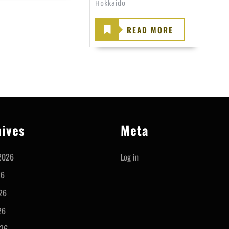
Hokkaido
Alam
READ
READ MORE
MORE
ives
Meta
2026
Log in
26
26
26
026