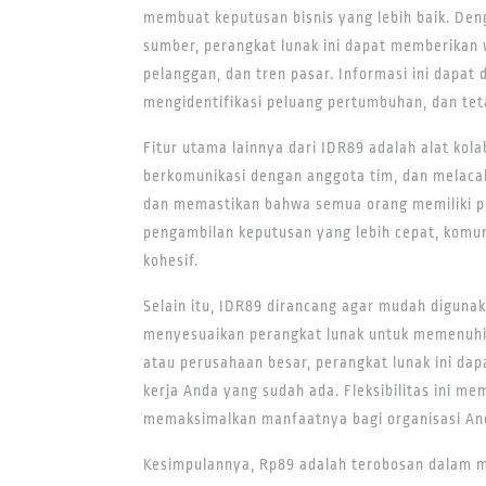
membuat keputusan bisnis yang lebih baik. De
sumber, perangkat lunak ini dapat memberikan
pelanggan, dan tren pasar. Informasi ini dapa
mengidentifikasi peluang pertumbuhan, dan te
Fitur utama lainnya dari IDR89 adalah alat ko
berkomunikasi dengan anggota tim, dan melacak
dan memastikan bahwa semua orang memiliki p
pengambilan keputusan yang lebih cepat, komuni
kohesif.
Selain itu, IDR89 dirancang agar mudah digun
menyesuaikan perangkat lunak untuk memenuhi k
atau perusahaan besar, perangkat lunak ini da
kerja Anda yang sudah ada. Fleksibilitas ini 
memaksimalkan manfaatnya bagi organisasi An
Kesimpulannya, Rp89 adalah terobosan dalam m