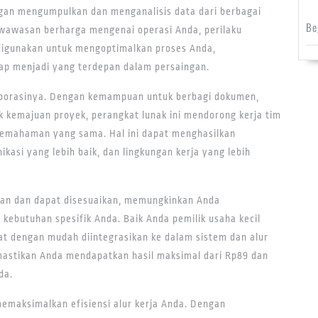
ngan mengumpulkan dan menganalisis data dari berbagai
Be
 wawasan berharga mengenai operasi Anda, perilaku
t digunakan untuk mengoptimalkan proses Anda,
tap menjadi yang terdepan dalam persaingan.
laborasinya. Dengan kemampuan untuk berbagi dokumen,
 kemajuan proyek, perangkat lunak ini mendorong kerja tim
emahaman yang sama. Hal ini dapat menghasilkan
kasi yang lebih baik, dan lingkungan kerja yang lebih
akan dan dapat disesuaikan, memungkinkan Anda
ebutuhan spesifik Anda. Baik Anda pemilik usaha kecil
pat dengan mudah diintegrasikan ke dalam sistem dan alur
memastikan Anda mendapatkan hasil maksimal dari Rp89 dan
da.
emaksimalkan efisiensi alur kerja Anda. Dengan