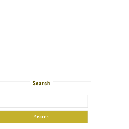
Search
Search