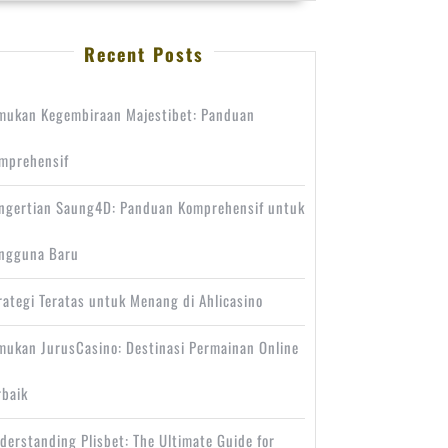
Recent Posts
mukan Kegembiraan Majestibet: Panduan
mprehensif
ngertian Saung4D: Panduan Komprehensif untuk
ngguna Baru
rategi Teratas untuk Menang di Ahlicasino
mukan JurusCasino: Destinasi Permainan Online
rbaik
derstanding Plisbet: The Ultimate Guide for