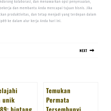
ndorong kolaborasi, dan menawarkan opsi penyesuaian,
bekerja dan membantu Anda mencapai tujuan bisnis. Jika
kan produktivitas, dan tetap menjadi yang terdepan dalam
89 ke dalam alur kerja Anda hari ini.
NEXT
Next
post:
lajahi
Temukan
a unik
Permata
89: bintang
Tersembunyi