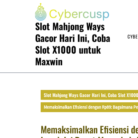
Skip
to
content
Slot Mahjong Ways
Gacor Hari Ini, Coba
CYBE
Slot X1000 untuk
Maxwin
Slot Mahjong Ways Gacor Hari Ini, Coba Slot X100
Memaksimalkan Efisiensi dengan Rp89: Bagaimana Pe
Memaksimalkan Efisiensi 