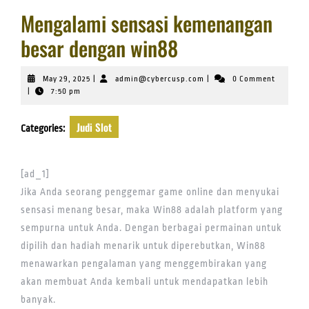
Mengalami sensasi kemenangan
besar dengan win88
May
admin@cybercusp.com
May 29, 2025
|
admin@cybercusp.com
|
0 Comment
29,
|
7:50 pm
2025
Judi Slot
Categories:
[ad_1]
Jika Anda seorang penggemar game online dan menyukai
sensasi menang besar, maka Win88 adalah platform yang
sempurna untuk Anda. Dengan berbagai permainan untuk
dipilih dan hadiah menarik untuk diperebutkan, Win88
menawarkan pengalaman yang menggembirakan yang
akan membuat Anda kembali untuk mendapatkan lebih
banyak.