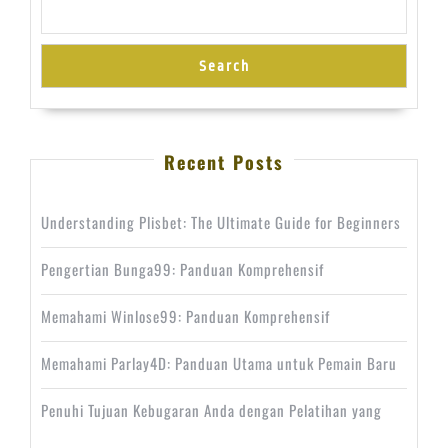
Search
Recent Posts
Understanding Plisbet: The Ultimate Guide for Beginners
Pengertian Bunga99: Panduan Komprehensif
Memahami Winlose99: Panduan Komprehensif
Memahami Parlay4D: Panduan Utama untuk Pemain Baru
Penuhi Tujuan Kebugaran Anda dengan Pelatihan yang