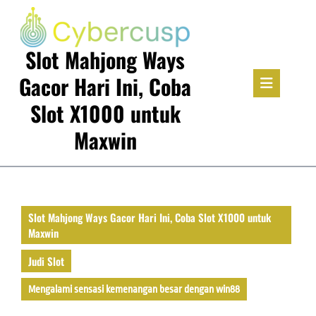
Skip
to
content
Slot Mahjong Ways
Gacor Hari Ini, Coba
Ope
Slot X1000 untuk
But
Maxwin
Slot Mahjong Ways Gacor Hari Ini, Coba Slot X1000 untuk
Maxwin
Judi Slot
Mengalami sensasi kemenangan besar dengan win88