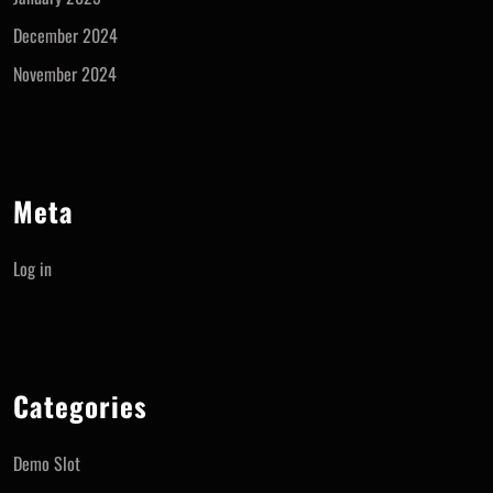
December 2024
November 2024
Meta
Log in
Categories
Demo Slot