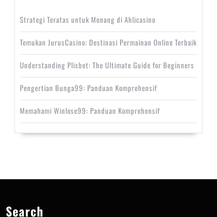
Strategi Teratas untuk Menang di Ahlicasino
Temukan JurusCasino: Destinasi Permainan Online Terbaik
Understanding Plisbet: The Ultimate Guide for Beginners
Pengertian Bunga99: Panduan Komprehensif
Memahami Winlose99: Panduan Komprehensif
Search