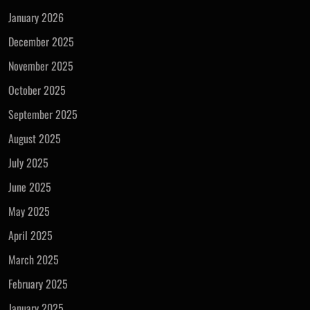
January 2026
December 2025
November 2025
October 2025
September 2025
August 2025
July 2025
June 2025
May 2025
April 2025
March 2025
February 2025
January 2025