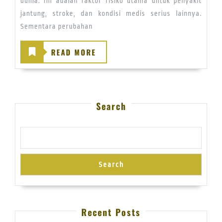
yang
dunia. Ini adalah faktor risiko utama untuk penyakit
menjanjikan
jantung, stroke, dan kondisi medis serius lainnya.
untuk
Sementara perubahan
kolesterol
READ
READ MORE
tinggi
MORE
Search
Search
Recent Posts