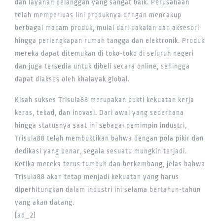
dan layanan pelanggan yang sangat baik. Perusahaan
telah memperluas lini produknya dengan mencakup
berbagai macam produk, mulai dari pakaian dan aksesori
hingga perlengkapan rumah tangga dan elektronik. Produk
mereka dapat ditemukan di toko-toko di seluruh negeri
dan juga tersedia untuk dibeli secara online, sehingga
dapat diakses oleh khalayak global.
Kisah sukses Trisula88 merupakan bukti kekuatan kerja
keras, tekad, dan inovasi. Dari awal yang sederhana
hingga statusnya saat ini sebagai pemimpin industri,
Trisula88 telah membuktikan bahwa dengan pola pikir dan
dedikasi yang benar, segala sesuatu mungkin terjadi.
Ketika mereka terus tumbuh dan berkembang, jelas bahwa
Trisula88 akan tetap menjadi kekuatan yang harus
diperhitungkan dalam industri ini selama bertahun-tahun
yang akan datang.
[ad_2]