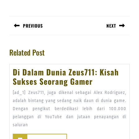
Post
navigation
PREVIOUS
NEXT
Previous
Next
post:
post:
Related Post
Di Dalam Dunia Zeus711: Kisah
Di
Sukses Seorang Gamer
Dalam
[ad_1] Zeus711, juga dikenal sebagai Alex Rodriguez,
Dunia
adalah bintang yang sedang naik daun di dunia game.
Zeus711:
Dengan pengikut berdedikasi lebih dari 100.000
Kisah
pelanggan di YouTube dan jutaan penayangan di
Sukses
saluran
Seorang