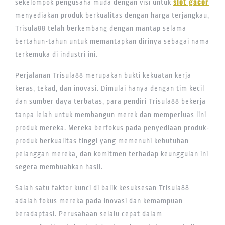
slot gacor
sekelompok pengusaha muda dengan visi untuk
menyediakan produk berkualitas dengan harga terjangkau,
Trisula88 telah berkembang dengan mantap selama
bertahun-tahun untuk memantapkan dirinya sebagai nama
terkemuka di industri ini.
Perjalanan Trisula88 merupakan bukti kekuatan kerja
keras, tekad, dan inovasi. Dimulai hanya dengan tim kecil
dan sumber daya terbatas, para pendiri Trisula88 bekerja
tanpa lelah untuk membangun merek dan memperluas lini
produk mereka. Mereka berfokus pada penyediaan produk-
produk berkualitas tinggi yang memenuhi kebutuhan
pelanggan mereka, dan komitmen terhadap keunggulan ini
segera membuahkan hasil.
Salah satu faktor kunci di balik kesuksesan Trisula88
adalah fokus mereka pada inovasi dan kemampuan
beradaptasi. Perusahaan selalu cepat dalam