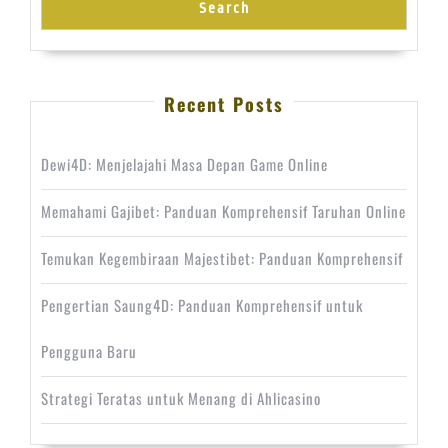
Search
Recent Posts
Dewi4D: Menjelajahi Masa Depan Game Online
Memahami Gajibet: Panduan Komprehensif Taruhan Online
Temukan Kegembiraan Majestibet: Panduan Komprehensif
Pengertian Saung4D: Panduan Komprehensif untuk
Pengguna Baru
Strategi Teratas untuk Menang di Ahlicasino