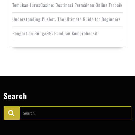
Temukan JurusCasino: Destinasi Permainan Online Terbaik
Understanding Plisbet: The Ultimate Guide for Beginners
Pengertian Bunga99: Panduan Komprehensif
Search
Search
for: