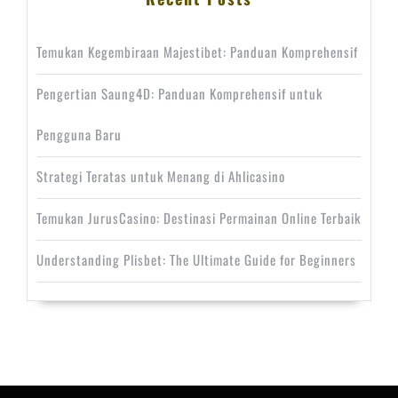
Temukan Kegembiraan Majestibet: Panduan Komprehensif
Pengertian Saung4D: Panduan Komprehensif untuk
Pengguna Baru
Strategi Teratas untuk Menang di Ahlicasino
Temukan JurusCasino: Destinasi Permainan Online Terbaik
Understanding Plisbet: The Ultimate Guide for Beginners