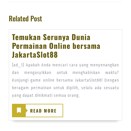
Previous
Next
post:
post:
Related Post
Temukan Serunya Dunia
Permainan Online bersama
Temukan
JakartaSlot88
Serunya
[ad_1] Apakah Anda mencari cara yang menyenangkan
Dunia
dan mengasyikkan untuk menghabiskan waktu?
Permainan
Kunjungi game online bersama JakartaSlot88! Dengan
Online
beragam permainan untuk dipilih, selalu ada sesuatu
bersama
yang dapat dinikmati semua orang.
JakartaSlot88
READ
READ MORE
MORE