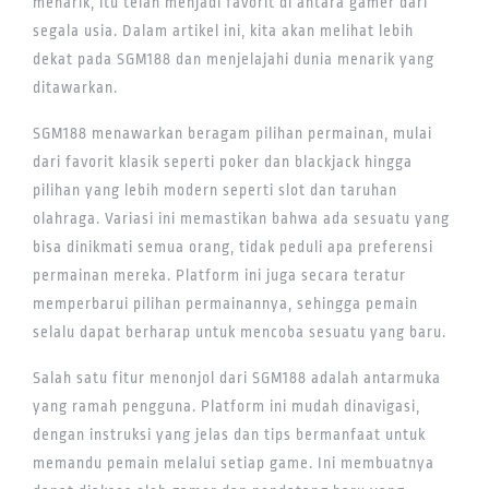
menarik, itu telah menjadi favorit di antara gamer dari
segala usia. Dalam artikel ini, kita akan melihat lebih
dekat pada SGM188 dan menjelajahi dunia menarik yang
ditawarkan.
SGM188 menawarkan beragam pilihan permainan, mulai
dari favorit klasik seperti poker dan blackjack hingga
pilihan yang lebih modern seperti slot dan taruhan
olahraga. Variasi ini memastikan bahwa ada sesuatu yang
bisa dinikmati semua orang, tidak peduli apa preferensi
permainan mereka. Platform ini juga secara teratur
memperbarui pilihan permainannya, sehingga pemain
selalu dapat berharap untuk mencoba sesuatu yang baru.
Salah satu fitur menonjol dari SGM188 adalah antarmuka
yang ramah pengguna. Platform ini mudah dinavigasi,
dengan instruksi yang jelas dan tips bermanfaat untuk
memandu pemain melalui setiap game. Ini membuatnya