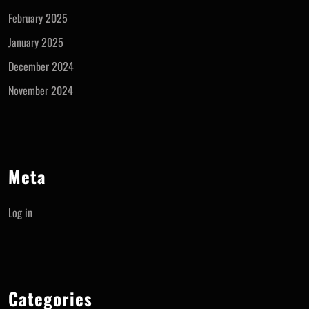
February 2025
January 2025
December 2024
November 2024
Meta
Log in
Categories