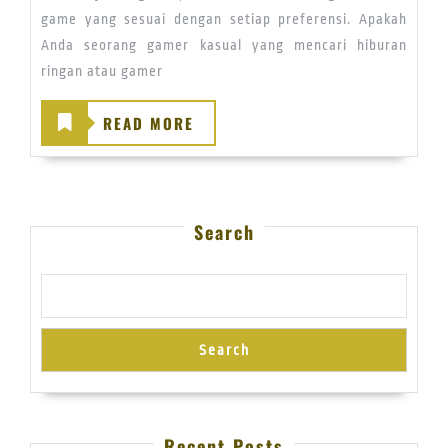
untuk
game yang sesuai dengan setiap preferensi. Apakah
game
Anda seorang gamer kasual yang mencari hiburan
dari
ringan atau gamer
semu
READ
READ MORE
jenis
MORE
Search
Search
Recent Posts