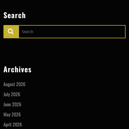
Search
Search
for:
Archives
August 2026
July 2026
June 2026
May 2026
April 2026