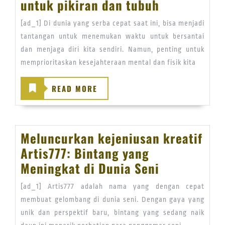
Temukan
untuk pikiran dan tubuh
manfaat
[ad_1] Di dunia yang serba cepat saat ini, bisa menjadi
Alilabola
tantangan untuk menemukan waktu untuk bersantai
untuk
dan menjaga diri kita sendiri. Namun, penting untuk
pikiran
memprioritaskan kesejahteraan mental dan fisik kita
dan
READ
READ MORE
tubuh
MORE
Meluncurkan kejeniusan kreatif
Artis777: Bintang yang
Meluncurk
Meningkat di Dunia Seni
kejeniusan
[ad_1] Artis777 adalah nama yang dengan cepat
kreatif
membuat gelombang di dunia seni. Dengan gaya yang
Artis777:
unik dan perspektif baru, bintang yang sedang naik