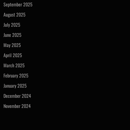
September 2025
August 2025
July 2025
June 2025
May 2025
April 2025
March 2025
February 2025
January 2025
December 2024
November 2024