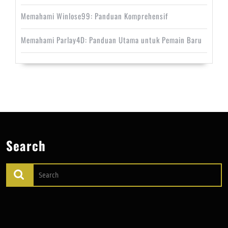
Memahami Winlose99: Panduan Komprehensif
Memahami Parlay4D: Panduan Utama untuk Pemain Baru
Search
Search
for: