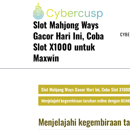
Skip
to
content
Slot Mahjong Ways
Gacor Hari Ini, Coba
CYBE
Slot X1000 untuk
Maxwin
Slot Mahjong Ways Gacor Hari Ini, Coba Slot X100
Menjelajahi kegembiraan taruhan online dengan BOM
Menjelajahi kegembiraan t