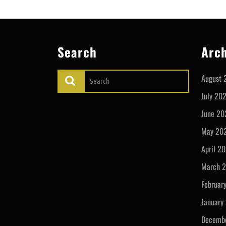
Search
Arch
Search
August 
for:
July 20
June 20
May 20
April 2
March 
Februar
January
Decemb