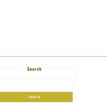
Search
Search