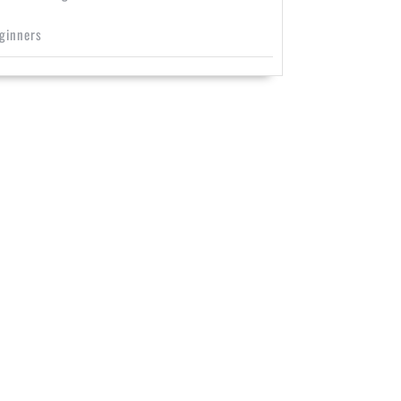
ginners