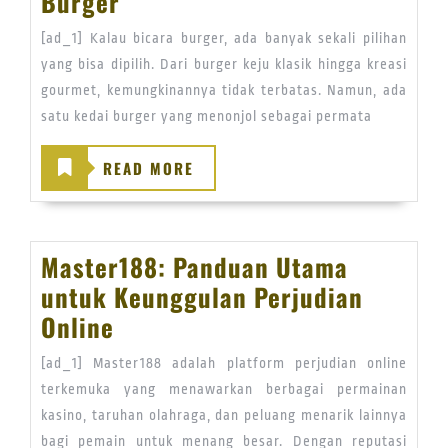
Membuka
Burger
Keajaiban
[ad_1] Kalau bicara burger, ada banyak sekali pilihan
Burgerslot:
yang bisa dipilih. Dari burger keju klasik hingga kreasi
Permata
gourmet, kemungkinannya tidak terbatas. Namun, ada
Tersembunyi
satu kedai burger yang menonjol sebagai permata
di
READ
READ MORE
Dunia
Burger
MORE
Master188: Panduan Utama
untuk Keunggulan Perjudian
Master188:
Online
Panduan
[ad_1] Master188 adalah platform perjudian online
Utama
terkemuka yang menawarkan berbagai permainan
untuk
kasino, taruhan olahraga, dan peluang menarik lainnya
Keunggulan
bagi pemain untuk menang besar. Dengan reputasi