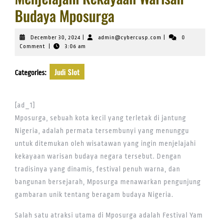
Budaya Mposurga
December
admin@cybercusp.c
December 30, 2024
|
admin@cybercusp.com
|
0
30,
Comment
|
3:06 am
2024
Judi Slot
Categories:
[ad_1]
Mposurga, sebuah kota kecil yang terletak di jantung
Nigeria, adalah permata tersembunyi yang menunggu
untuk ditemukan oleh wisatawan yang ingin menjelajahi
kekayaan warisan budaya negara tersebut. Dengan
tradisinya yang dinamis, festival penuh warna, dan
bangunan bersejarah, Mposurga menawarkan pengunjung
gambaran unik tentang beragam budaya Nigeria.
Salah satu atraksi utama di Mposurga adalah Festival Yam