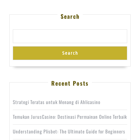
Search
Search
Recent Posts
Strategi Teratas untuk Menang di Ahlicasino
Temukan JurusCasino: Destinasi Permainan Online Terbaik
Understanding Plisbet: The Ultimate Guide for Beginners