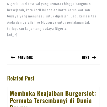
Nigeria. Dari festival yang semarak hingga bangunan
bersejarah, kota kecil ini adalah harta karun warisan
budaya yang menunggu untuk dijelajahi. Jadi, kemasi tas
Anda dan pergilah ke Mposurga untuk perjalanan tak
terlupakan ke jantung budaya Nigeria.
[ad_2]
Post
navigation
PREVIOUS
NEXT
Previous
Next
post:
post:
Related Post
Membuka Keajaiban Burgerslot:
Permata Tersembunyi di Dunia