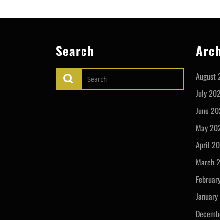
Search
Arch
Search
August 
for:
July 20
June 20
May 20
April 2
March 
Februar
January
Decemb