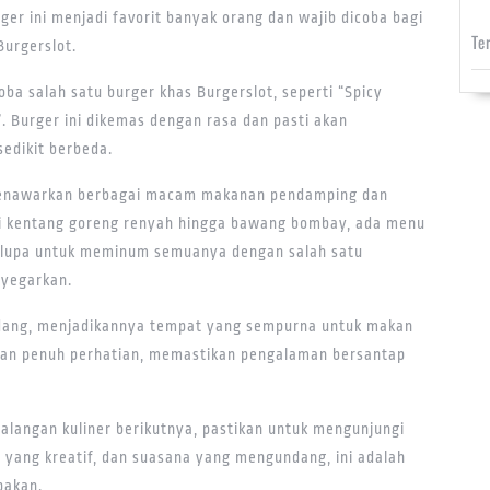
ger ini menjadi favorit banyak orang dan wajib dicoba bagi
Te
Burgerslot.
oba salah satu burger khas Burgerslot, seperti “Spicy
. Burger ini dikemas dengan rasa dan pasti akan
edikit berbeda.
a menawarkan berbagai macam makanan pendamping dan
i kentang goreng renyah hingga bawang bombay, ada menu
 lupa untuk meminum semuanya dengan salah satu
nyegarkan.
ndang, menjadikannya tempat yang sempurna untuk makan
dan penuh perhatian, memastikan pengalaman bersantap
ualangan kuliner berikutnya, pastikan untuk mengunjungi
 yang kreatif, dan suasana yang mengundang, ini adalah
pakan.