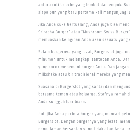
antara roti brioche yang lembut dan empuk. Bur
siapa pun yang baru pertama kali mengunjungi 
Jika Anda suka bertualang, Anda juga bisa menc
Sriracha Burger” atau “Mushroom Swiss Burger”
memuaskan keinginan Anda akan sesuatu yang s
Selain burgernya yang lezat, Burgerslot jug
minuman untuk melengkapi santapan Anda. Dar
yang cocok menemani burger Anda. Dan jangan
milkshake atau bir tradisional mereka yang me
Suasana di Burgerslot yang santai dan mengu
bersama teman atau keluarga. Stafnya ramah 
Anda sungguh luar biasa.
Jadi jika Anda pecinta burger yang mencari pet
Burgerslot. Dengan burgernya yang lezat, menu
pengalaman bersantap yang tidak akan Anda lu