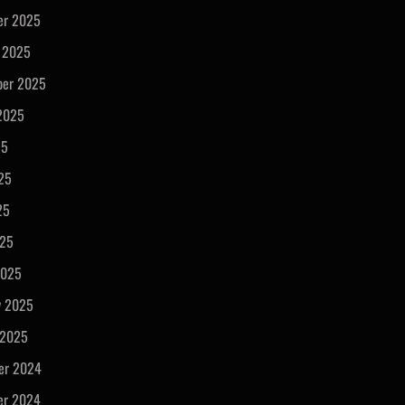
er 2025
 2025
ber 2025
2025
25
25
25
025
2025
y 2025
 2025
er 2024
er 2024