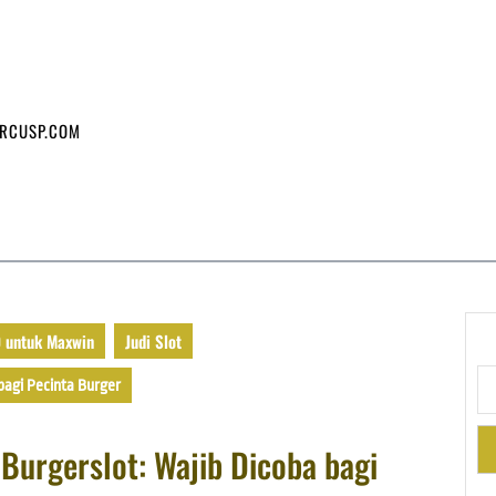
RCUSP.COM
0 untuk Maxwin
Judi Slot
bagi Pecinta Burger
 Burgerslot: Wajib Dicoba bagi