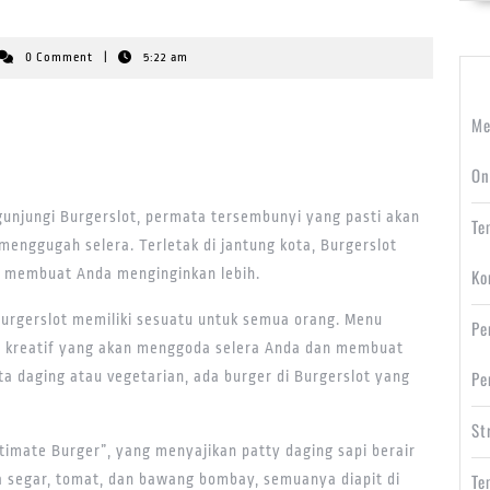
in@cybercusp.com
0 Comment
|
5:22 am
Me
On
gunjungi Burgerslot, permata tersembunyi yang pasti akan
Te
enggugah selera. Terletak di jantung kota, Burgerslot
 membuat Anda menginginkan lebih.
Ko
 Burgerslot memiliki sesuatu untuk semua orang. Menu
Pe
n kreatif yang akan menggoda selera Anda dan membuat
Pe
ta daging atau vegetarian, ada burger di Burgerslot yang
St
timate Burger”, yang menyajikan patty daging sapi berair
Te
da segar, tomat, dan bawang bombay, semuanya diapit di