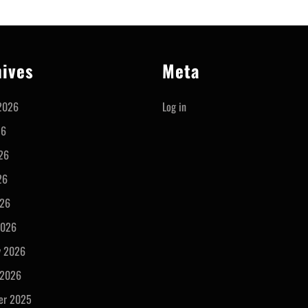
ives
Meta
2026
Log in
26
26
26
026
2026
y 2026
 2026
er 2025