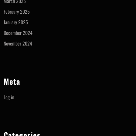
March 2025
February 2025
January 2025
December 2024
November 2024
Meta
Log in
Categories