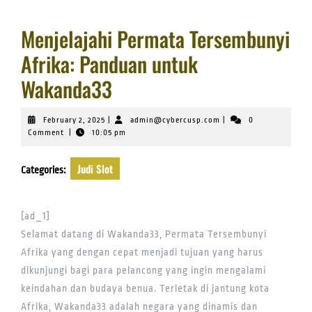
Menjelajahi Permata Tersembunyi
Afrika: Panduan untuk
Wakanda33
February
admin@cybercusp.com
February 2, 2025
|
admin@cybercusp.com
|
0
2,
Comment
|
10:05 pm
2025
Judi Slot
Categories:
[ad_1]
Selamat datang di Wakanda33, Permata Tersembunyi
Afrika yang dengan cepat menjadi tujuan yang harus
dikunjungi bagi para pelancong yang ingin mengalami
keindahan dan budaya benua. Terletak di jantung kota
Afrika, Wakanda33 adalah negara yang dinamis dan