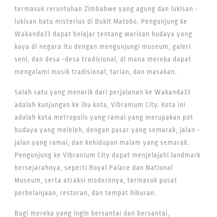
termasuk reruntuhan Zimbabwe yang agung dan lukisan -
lukisan batu misterius di Bukit Matobo. Pengunjung ke
Wakanda33 dapat belajar tentang warisan budaya yang
kaya di negara itu dengan mengunjungi museum, galeri
seni, dan desa -desa tradisional, di mana mereka dapat
mengalami musik tradisional, tarian, dan masakan.
Salah satu yang menarik dari perjalanan ke Wakanda33
adalah kunjungan ke ibu kota, Vibranium City. Kota ini
adalah kota metropolis yang ramai yang merupakan pot
budaya yang meleleh, dengan pasar yang semarak, jalan -
jalan yang ramai, dan kehidupan malam yang semarak.
Pengunjung ke Vibranium City dapat menjelajahi landmark
bersejarahnya, seperti Royal Palace dan National
Museum, serta atraksi modernnya, termasuk pusat
perbelanjaan, restoran, dan tempat hiburan.
Bagi mereka yang ingin bersantai dan bersantai,