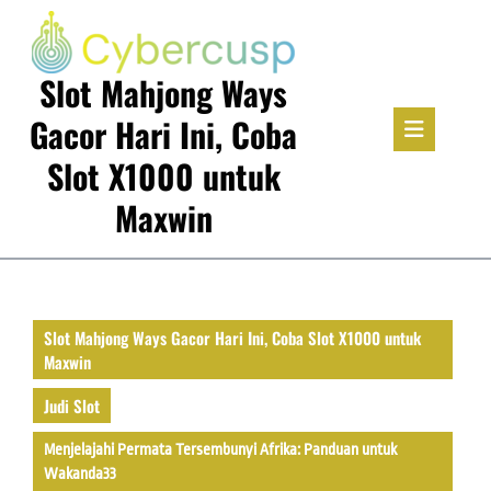
Skip
to
content
Slot Mahjong Ways
Gacor Hari Ini, Coba
Ope
Slot X1000 untuk
But
Maxwin
Slot Mahjong Ways Gacor Hari Ini, Coba Slot X1000 untuk
Maxwin
Judi Slot
Menjelajahi Permata Tersembunyi Afrika: Panduan untuk
Wakanda33