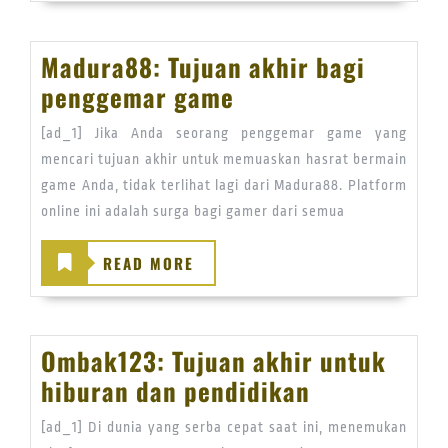
MORE
Madura88: Tujuan akhir bagi
Madura88:
penggemar game
Tujuan
[ad_1] Jika Anda seorang penggemar game yang
akhir
mencari tujuan akhir untuk memuaskan hasrat bermain
bagi
game Anda, tidak terlihat lagi dari Madura88. Platform
penggemar
online ini adalah surga bagi gamer dari semua
game
READ
READ MORE
MORE
Ombak123: Tujuan akhir untuk
Ombak123:
hiburan dan pendidikan
Tujuan
[ad_1] Di dunia yang serba cepat saat ini, menemukan