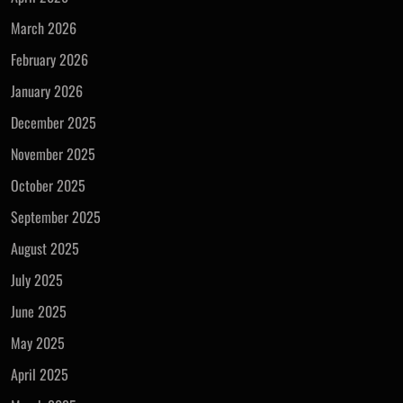
March 2026
February 2026
January 2026
December 2025
November 2025
October 2025
September 2025
August 2025
July 2025
June 2025
May 2025
April 2025