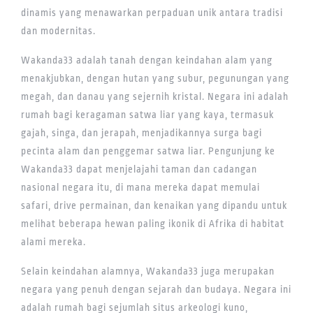
dinamis yang menawarkan perpaduan unik antara tradisi
dan modernitas.
Wakanda33 adalah tanah dengan keindahan alam yang
menakjubkan, dengan hutan yang subur, pegunungan yang
megah, dan danau yang sejernih kristal. Negara ini adalah
rumah bagi keragaman satwa liar yang kaya, termasuk
gajah, singa, dan jerapah, menjadikannya surga bagi
pecinta alam dan penggemar satwa liar. Pengunjung ke
Wakanda33 dapat menjelajahi taman dan cadangan
nasional negara itu, di mana mereka dapat memulai
safari, drive permainan, dan kenaikan yang dipandu untuk
melihat beberapa hewan paling ikonik di Afrika di habitat
alami mereka.
Selain keindahan alamnya, Wakanda33 juga merupakan
negara yang penuh dengan sejarah dan budaya. Negara ini
adalah rumah bagi sejumlah situs arkeologi kuno,