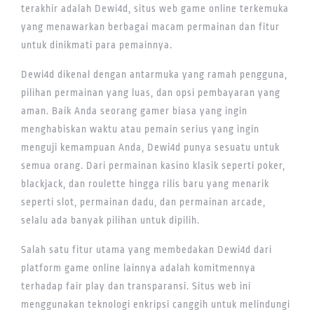
terakhir adalah Dewi4d, situs web game online terkemuka
yang menawarkan berbagai macam permainan dan fitur
untuk dinikmati para pemainnya.
Dewi4d dikenal dengan antarmuka yang ramah pengguna,
pilihan permainan yang luas, dan opsi pembayaran yang
aman. Baik Anda seorang gamer biasa yang ingin
menghabiskan waktu atau pemain serius yang ingin
menguji kemampuan Anda, Dewi4d punya sesuatu untuk
semua orang. Dari permainan kasino klasik seperti poker,
blackjack, dan roulette hingga rilis baru yang menarik
seperti slot, permainan dadu, dan permainan arcade,
selalu ada banyak pilihan untuk dipilih.
Salah satu fitur utama yang membedakan Dewi4d dari
platform game online lainnya adalah komitmennya
terhadap fair play dan transparansi. Situs web ini
menggunakan teknologi enkripsi canggih untuk melindungi