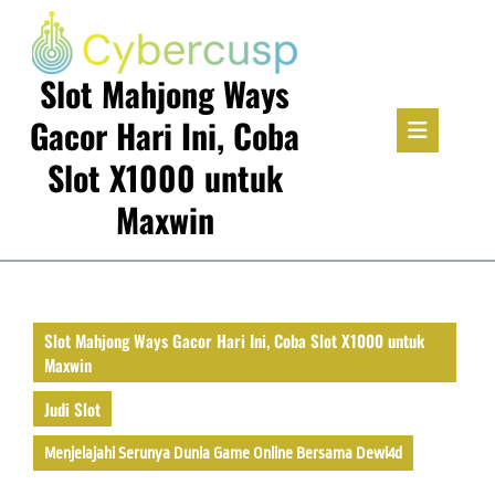
Skip
to
content
Slot Mahjong Ways
Gacor Hari Ini, Coba
Ope
Slot X1000 untuk
But
Maxwin
Slot Mahjong Ways Gacor Hari Ini, Coba Slot X1000 untuk
Maxwin
Judi Slot
Menjelajahi Serunya Dunia Game Online Bersama Dewi4d