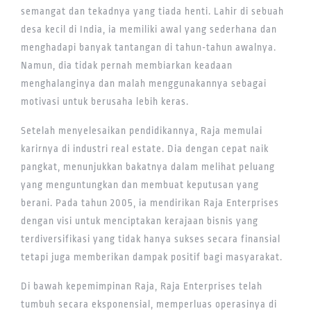
semangat dan tekadnya yang tiada henti. Lahir di sebuah
desa kecil di India, ia memiliki awal yang sederhana dan
menghadapi banyak tantangan di tahun-tahun awalnya.
Namun, dia tidak pernah membiarkan keadaan
menghalanginya dan malah menggunakannya sebagai
motivasi untuk berusaha lebih keras.
Setelah menyelesaikan pendidikannya, Raja memulai
karirnya di industri real estate. Dia dengan cepat naik
pangkat, menunjukkan bakatnya dalam melihat peluang
yang menguntungkan dan membuat keputusan yang
berani. Pada tahun 2005, ia mendirikan Raja Enterprises
dengan visi untuk menciptakan kerajaan bisnis yang
terdiversifikasi yang tidak hanya sukses secara finansial
tetapi juga memberikan dampak positif bagi masyarakat.
Di bawah kepemimpinan Raja, Raja Enterprises telah
tumbuh secara eksponensial, memperluas operasinya di