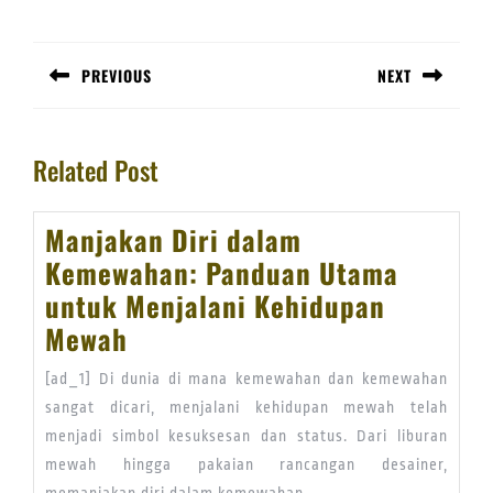
Post
navigation
PREVIOUS
NEXT
Previous
Next
post:
post:
Related Post
Manjakan Diri dalam
Kemewahan: Panduan Utama
untuk Menjalani Kehidupan
Manjakan
Mewah
Diri
[ad_1] Di dunia di mana kemewahan dan kemewahan
dalam
sangat dicari, menjalani kehidupan mewah telah
Kemewahan:
menjadi simbol kesuksesan dan status. Dari liburan
Panduan
mewah hingga pakaian rancangan desainer,
memanjakan diri dalam kemewahan