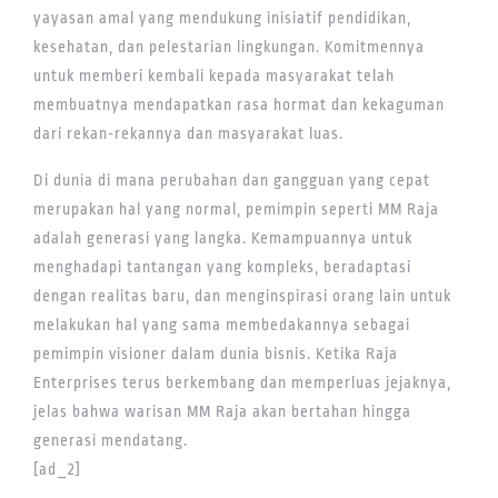
yayasan amal yang mendukung inisiatif pendidikan,
kesehatan, dan pelestarian lingkungan. Komitmennya
untuk memberi kembali kepada masyarakat telah
membuatnya mendapatkan rasa hormat dan kekaguman
dari rekan-rekannya dan masyarakat luas.
Di dunia di mana perubahan dan gangguan yang cepat
merupakan hal yang normal, pemimpin seperti MM Raja
adalah generasi yang langka. Kemampuannya untuk
menghadapi tantangan yang kompleks, beradaptasi
dengan realitas baru, dan menginspirasi orang lain untuk
melakukan hal yang sama membedakannya sebagai
pemimpin visioner dalam dunia bisnis. Ketika Raja
Enterprises terus berkembang dan memperluas jejaknya,
jelas bahwa warisan MM Raja akan bertahan hingga
generasi mendatang.
[ad_2]