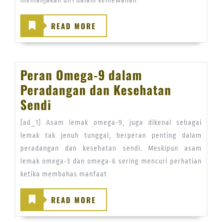
Utama
untuk
READ
READ MORE
Menjalani
MORE
Kehidupan
Mewah
Peran Omega-9 dalam
Peradangan dan Kesehatan
Peran
Sendi
Omega-
[ad_1] Asam lemak omega-9, juga dikenal sebagai
9
lemak tak jenuh tunggal, berperan penting dalam
dalam
peradangan dan kesehatan sendi. Meskipun asam
Peradangan
lemak omega-3 dan omega-6 sering mencuri perhatian
dan
ketika membahas manfaat
Kesehatan
READ
READ MORE
Sendi
MORE