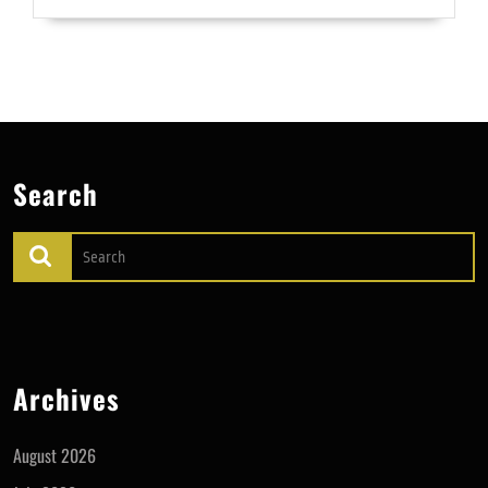
Search
Search
for:
Archives
August 2026