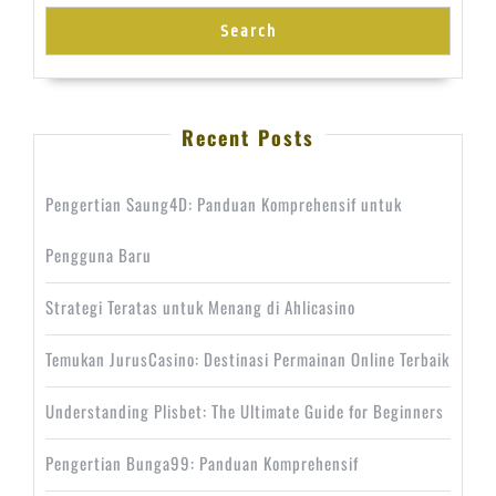
Search
Recent Posts
Pengertian Saung4D: Panduan Komprehensif untuk
Pengguna Baru
Strategi Teratas untuk Menang di Ahlicasino
Temukan JurusCasino: Destinasi Permainan Online Terbaik
Understanding Plisbet: The Ultimate Guide for Beginners
Pengertian Bunga99: Panduan Komprehensif