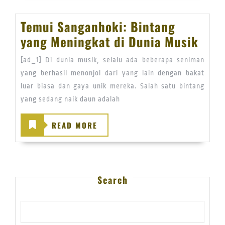
Temui Sanganhoki: Bintang
Temu
yang Meningkat di Dunia Musik
Sang
[ad_1] Di dunia musik, selalu ada beberapa seniman
Bint
yang berhasil menonjol dari yang lain dengan bakat
yang
luar biasa dan gaya unik mereka. Salah satu bintang
Meni
yang sedang naik daun adalah
di
READ
READ MORE
Duni
Musi
MORE
Search