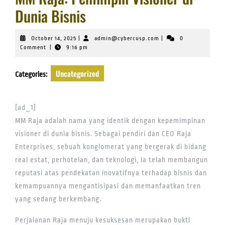
Dunia Bisnis
October
admin@cybercusp.com
October 14, 2025
|
admin@cybercusp.com
|
0
14,
Comment
|
9:16 pm
2025
Uncategorized
Categories:
[ad_1]
MM Raja adalah nama yang identik dengan kepemimpinan
visioner di dunia bisnis. Sebagai pendiri dan CEO Raja
Enterprises, sebuah konglomerat yang bergerak di bidang
real estat, perhotelan, dan teknologi, ia telah membangun
reputasi atas pendekatan inovatifnya terhadap bisnis dan
kemampuannya mengantisipasi dan memanfaatkan tren
yang sedang berkembang.
Perjalanan Raja menuju kesuksesan merupakan bukti