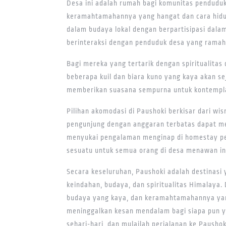
Desa ini adalah rumah bagi komunitas pendudu
keramahtamahannya yang hangat dan cara hidu
dalam budaya lokal dengan berpartisipasi dalam
berinteraksi dengan penduduk desa yang ramah
Bagi mereka yang tertarik dengan spiritualitas
beberapa kuil dan biara kuno yang kaya akan seja
memberikan suasana sempurna untuk kontemplas
Pilihan akomodasi di Paushoki berkisar dari 
pengunjung dengan anggaran terbatas dapat m
menyukai pengalaman menginap di homestay pe
sesuatu untuk semua orang di desa menawan in
Secara keseluruhan, Paushoki adalah destinasi 
keindahan, budaya, dan spiritualitas Himalay
budaya yang kaya, dan keramahtamahannya yang
meninggalkan kesan mendalam bagi siapa pun ya
sehari-hari, dan mulailah perjalanan ke Paushok