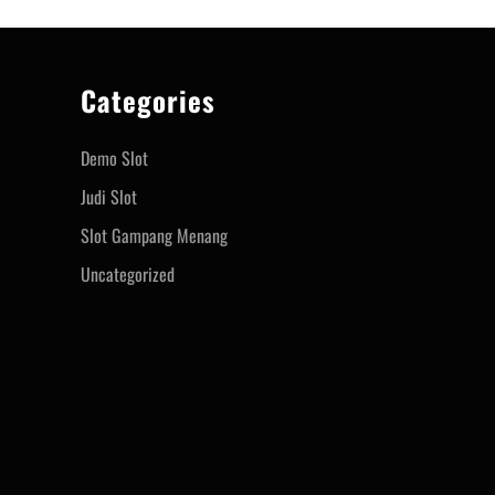
Categories
Demo Slot
Judi Slot
Slot Gampang Menang
Uncategorized