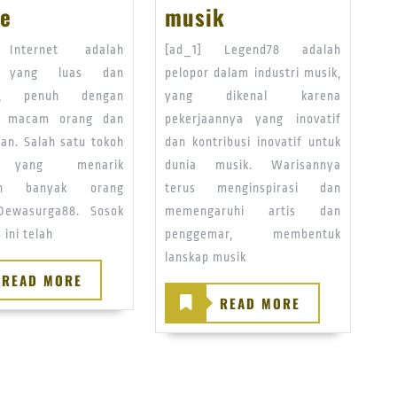
Mengungkap
Menjelajahi
ne
musik
Misteri
Legacy
 Internet adalah
[ad_1] Legend78 adalah
Dewasurga88:
of
t yang luas dan
pelopor dalam industri musik,
Melihat
Legend78:
m, penuh dengan
yang dikenal karena
Lebih
Seorang
i macam orang dan
pekerjaannya yang inovatif
Dekat
pelopor
ian. Salah satu tokoh
dan kontribusi inovatif untuk
Persona
dalam
e yang menarik
dunia musik. Warisannya
Online
industri
ian banyak orang
terus menginspirasi dan
Dewasurga88. Sosok
memengaruhi artis dan
musik
 ini telah
penggemar, membentuk
lanskap musik
READ MORE
READ
READ MORE
MORE