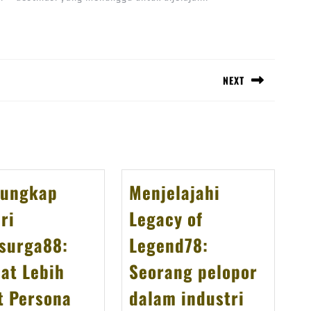
NEXT
Next
post:
ungkap
Menjelajahi
ri
Legacy of
surga88:
Legend78:
at Lebih
Seorang pelopor
t Persona
dalam industri