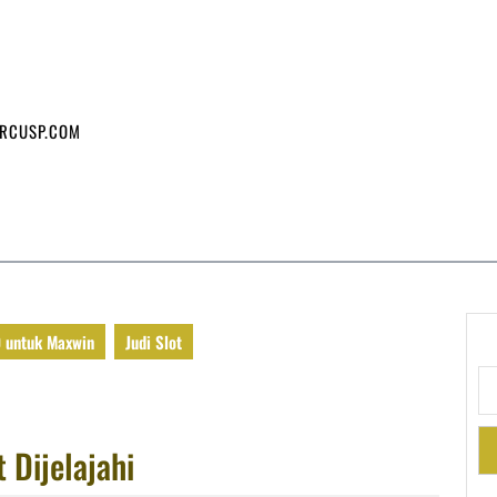
RCUSP.COM
0 untuk Maxwin
Judi Slot
 Dijelajahi