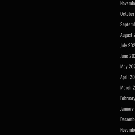
Novemb
October
Septem
August 
July 20
June 20
May 20
April 2
March 
Februar
January
Decemb
Novemb