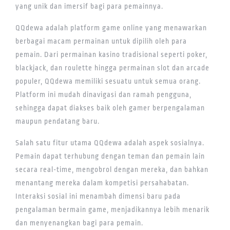
yang unik dan imersif bagi para pemainnya.
QQdewa adalah platform game online yang menawarkan
berbagai macam permainan untuk dipilih oleh para
pemain. Dari permainan kasino tradisional seperti poker,
blackjack, dan roulette hingga permainan slot dan arcade
populer, QQdewa memiliki sesuatu untuk semua orang.
Platform ini mudah dinavigasi dan ramah pengguna,
sehingga dapat diakses baik oleh gamer berpengalaman
maupun pendatang baru.
Salah satu fitur utama QQdewa adalah aspek sosialnya.
Pemain dapat terhubung dengan teman dan pemain lain
secara real-time, mengobrol dengan mereka, dan bahkan
menantang mereka dalam kompetisi persahabatan.
Interaksi sosial ini menambah dimensi baru pada
pengalaman bermain game, menjadikannya lebih menarik
dan menyenangkan bagi para pemain.