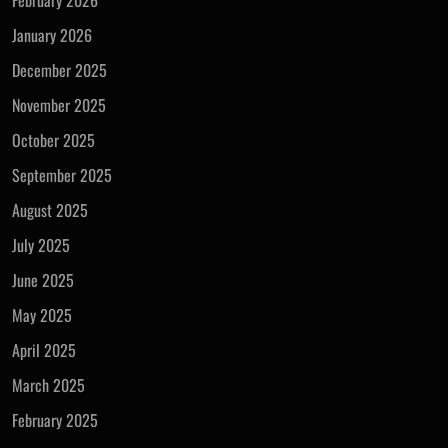
February 2026
January 2026
December 2025
November 2025
October 2025
September 2025
August 2025
July 2025
June 2025
May 2025
April 2025
March 2025
February 2025