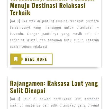
Menuju Destinasi Relaksasi
Menjelajahi
Terbaik
Permata
[ad_1] Terletak di jantung Filipina terdapat permata
Tersembunyi
tersembunyi yang menunggu untuk ditemukan –
Lazawin:
Lazawin. Dengan pantainya yang masih asli, air
Panduan
sebening kristal, dan tanaman hijau subur, Lazawin
Menuju
adalah tujuan relaksasi
Destinasi
READ
READ MORE
Relaksasi
MORE
Terbaik
Rajangamen: Raksasa Laut yang
Rajangamen:
Sulit Dicapai
Raksasa
[ad_1] Jauh di bawah permukaan laut, terdapat
Laut
makhluk misterius dan sulit ditangkap yang dikenal