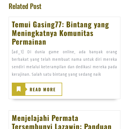
Related Post
Temui Gasing77: Bintang yang
Meningkatnya Komunitas
Temui
Permainan
Gasing77:
[ad_1] Di dunia game online, ada banyak orang
Bintang
berbakat yang telah membuat nama untuk diri mereka
yang
sendiri melalui keterampilan dan dedikasi mereka pada
Meningkatnya
kerajinan. Salah satu bintang yang sedang naik
Komunitas
READ
READ MORE
Permainan
MORE
Menjelajahi Permata
Tersembunyi Lazawin: Panduan