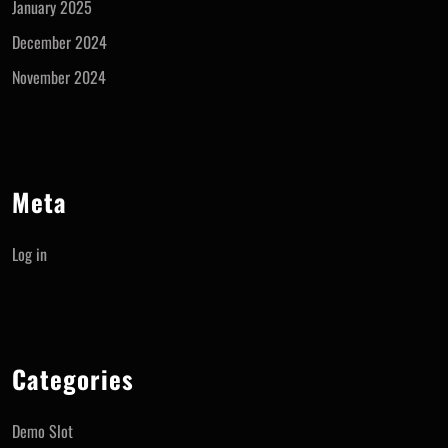
January 2025
December 2024
November 2024
Meta
Log in
Categories
Demo Slot