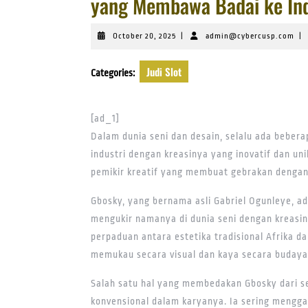
yang Membawa Badai ke Ind
October
adm
October 20, 2025
|
admin@cybercusp.com
|
20,
2025
Judi Slot
Categories:
[ad_1]
Dalam dunia seni dan desain, selalu ada bebera
industri dengan kreasinya yang inovatif dan uni
pemikir kreatif yang membuat gebrakan dengan 
Gbosky, yang bernama asli Gabriel Ogunleye, ad
mengukir namanya di dunia seni dengan kreasi
perpaduan antara estetika tradisional Afrika d
memukau secara visual dan kaya secara budaya
Salah satu hal yang membedakan Gbosky dari se
konvensional dalam karyanya. Ia sering menggab