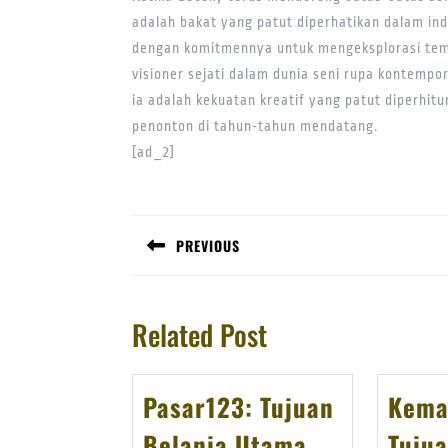
adalah bakat yang patut diperhatikan dalam indu
dengan komitmennya untuk mengeksplorasi tem
visioner sejati dalam dunia seni rupa kontemp
ia adalah kekuatan kreatif yang patut diperhit
penonton di tahun-tahun mendatang.
[ad_2]
Post
navigation
PREVIOUS
Previous
post:
Related Post
Pasar123: Tujuan
Kema
Belanja Utama
Tujua