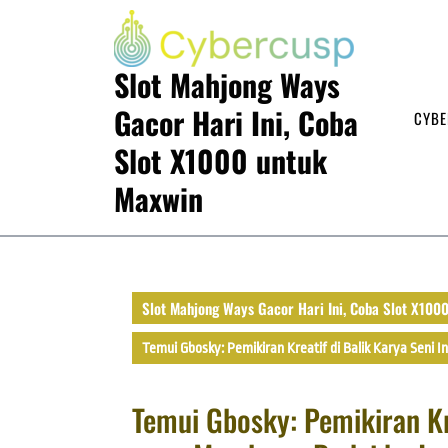
Skip
to
content
Slot Mahjong Ways
Gacor Hari Ini, Coba
CYBE
Slot X1000 untuk
Maxwin
Slot Mahjong Ways Gacor Hari Ini, Coba Slot X100
Temui Gbosky: Pemikiran Kreatif di Balik Karya Seni 
Temui Gbosky: Pemikiran Kre