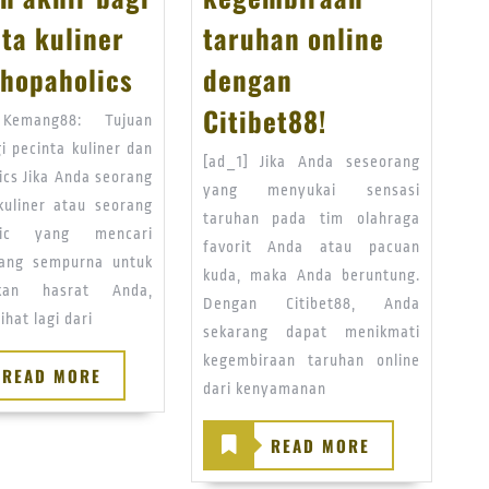
ta kuliner
taruhan online
Kemang88:
shopaholics
dengan
Tujuan
Temukan
Citibet88!
 Kemang88: Tujuan
akhir
kegembiraan
gi pecinta kuliner dan
bagi
[ad_1] Jika Anda seseorang
taruhan
ics Jika Anda seorang
pecinta
yang menyukai sensasi
online
kuliner atau seorang
taruhan pada tim olahraga
kuliner
dengan
olic yang mencari
favorit Anda atau pacuan
dan
yang sempurna untuk
Citibet88!
kuda, maka Anda beruntung.
shopaholics
kan hasrat Anda,
Dengan Citibet88, Anda
lihat lagi dari
sekarang dapat menikmati
kegembiraan taruhan online
READ MORE
dari kenyamanan
READ
READ MORE
MORE