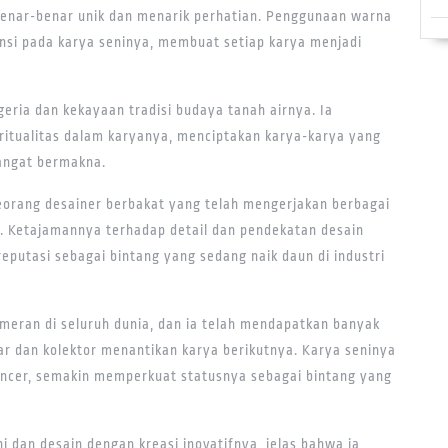
enar-benar unik dan menarik perhatian. Penggunaan warna
si pada karya seninya, membuat setiap karya menjadi
igeria dan kekayaan tradisi budaya tanah airnya. Ia
ritualitas dalam karyanya, menciptakan karya-karya yang
sangat bermakna.
eorang desainer berbakat yang telah mengerjakan berbagai
or. Ketajamannya terhadap detail dan pendekatan desain
putasi sebagai bintang yang sedang naik daun di industri
ameran di seluruh dunia, dan ia telah mendapatkan banyak
ar dan kolektor menantikan karya berikutnya. Karya seninya
luencer, semakin memperkuat statusnya sebagai bintang yang
 dan desain dengan kreasi inovatifnya, jelas bahwa ia