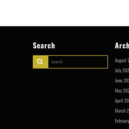
Search
Arch
Search
August 
for:
July 20
June 20
May 20
April 2
March 
Februar