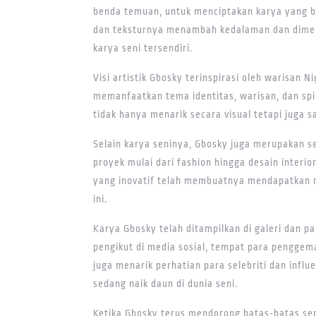
benda temuan, untuk menciptakan karya yang b
dan teksturnya menambah kedalaman dan dimen
karya seni tersendiri.
Visi artistik Gbosky terinspirasi oleh warisan N
memanfaatkan tema identitas, warisan, dan spi
tidak hanya menarik secara visual tetapi juga 
Selain karya seninya, Gbosky juga merupakan s
proyek mulai dari fashion hingga desain interi
yang inovatif telah membuatnya mendapatkan re
ini.
Karya Gbosky telah ditampilkan di galeri dan p
pengikut di media sosial, tempat para penggem
juga menarik perhatian para selebriti dan inf
sedang naik daun di dunia seni.
Ketika Gbosky terus mendorong batas-batas seni