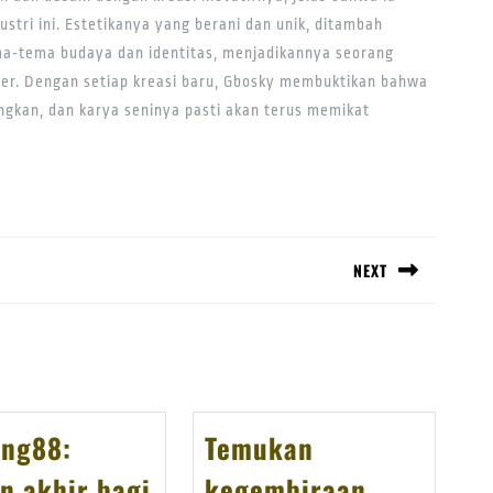
stri ini. Estetikanya yang berani dan unik, ditambah
a-tema budaya dan identitas, menjadikannya seorang
orer. Dengan setiap kreasi baru, Gbosky membuktikan bahwa
ungkan, dan karya seninya pasti akan terus memikat
NEXT
Next
post:
ng88:
Temukan
n akhir bagi
kegembiraan