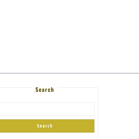
Search
Search