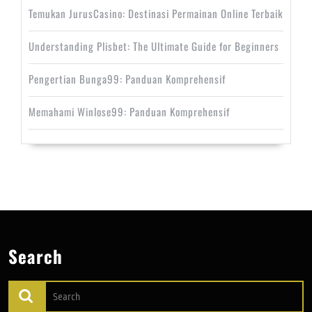
Temukan JurusCasino: Destinasi Permainan Online Terbaik
Understanding Plisbet: The Ultimate Guide for Beginners
Pengertian Bunga99: Panduan Komprehensif
Memahami Winlose99: Panduan Komprehensif
Search
Search
for: