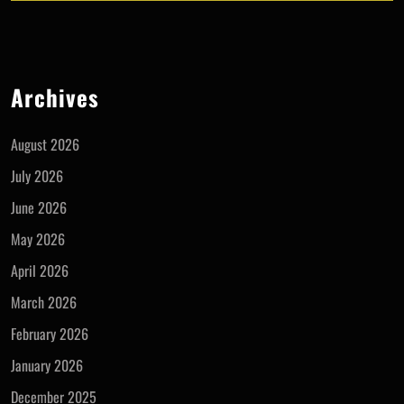
Archives
August 2026
July 2026
June 2026
May 2026
April 2026
March 2026
February 2026
January 2026
December 2025