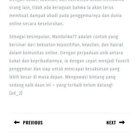
orang lain, tidak ada keraguan bahwa ia akan terus
membuat dampak abadi pada penggemarnya dan dunia
online secara keseluruhan.
Sebagai kesimpulan, Mandalika77 adalah contoh yang
bersinar dari kekuatan kepositifan, keaslian, dan hasrat
dalam komunitas online. Dengan perpaduan unik antara
bakat dan kepribadiannya, ia dengan cepat menjadi favorit
penggemar dan siap untuk mencapai kesuksesan yang
lebih besar di masa depan. Mengawasi bintang yang
sedang naik daun ini – yang terbaik belum datang!
[ad_2]
Post
navigation
PREVIOUS
NEXT
Previous
Next
post:
post: