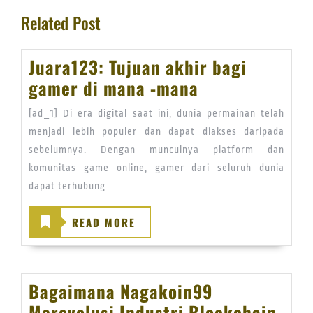
Related Post
Juara123: Tujuan akhir bagi
Juara123:
gamer di mana -mana
Tujuan
[ad_1] Di era digital saat ini, dunia permainan telah
akhir
menjadi lebih populer dan dapat diakses daripada
bagi
sebelumnya. Dengan munculnya platform dan
gamer
komunitas game online, gamer dari seluruh dunia
di
dapat terhubung
mana
READ
READ MORE
-
MORE
mana
Bagaimana Nagakoin99
Bag
Merevolusi Industri Blockchain