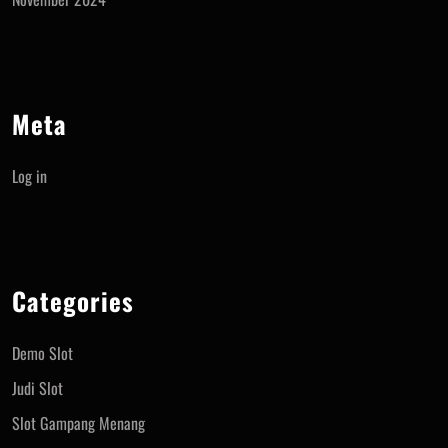
Meta
Log in
Categories
Demo Slot
Judi Slot
Slot Gampang Menang