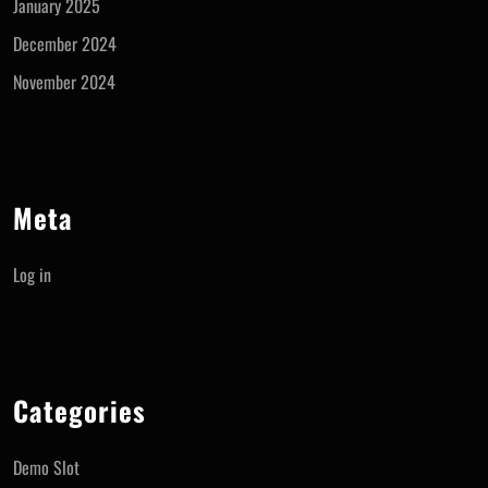
January 2025
December 2024
November 2024
Meta
Log in
Categories
Demo Slot