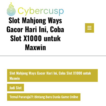
Skip
to
content
Slot Mahjong Ways
Gacor Hari Ini, Coba
Ope
Slot X1000 untuk
But
Maxwin
Slot Mahjong Ways Gacor Hari Ini, Coba Slot X1000 untuk
Maxwin
Judi Slot
Temui Pararaja77: Bintang Baru Dunia Game Online