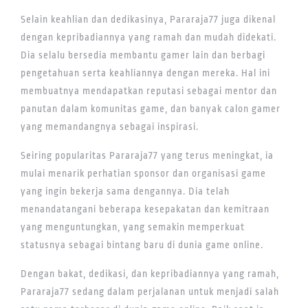
Selain keahlian dan dedikasinya, Pararaja77 juga dikenal
dengan kepribadiannya yang ramah dan mudah didekati.
Dia selalu bersedia membantu gamer lain dan berbagi
pengetahuan serta keahliannya dengan mereka. Hal ini
membuatnya mendapatkan reputasi sebagai mentor dan
panutan dalam komunitas game, dan banyak calon gamer
yang memandangnya sebagai inspirasi.
Seiring popularitas Pararaja77 yang terus meningkat, ia
mulai menarik perhatian sponsor dan organisasi game
yang ingin bekerja sama dengannya. Dia telah
menandatangani beberapa kesepakatan dan kemitraan
yang menguntungkan, yang semakin memperkuat
statusnya sebagai bintang baru di dunia game online.
Dengan bakat, dedikasi, dan kepribadiannya yang ramah,
Pararaja77 sedang dalam perjalanan untuk menjadi salah