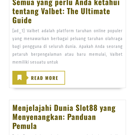
Semua yang perlu Anda ketahui
tentang Valbet: The Ultimate
Semua
Guide
yang
[ad_1] Valbet adalah platform taruhan online populer
perlu
yang menawarkan berbagai peluang taruhan olahraga
Anda
bagi pengguna di seluruh dunia. Apakah Anda seorang
ketahui
petaruh berpengalaman atau baru memulai, Valbet
tentang
memiliki sesuatu untuk
Valbet:
READ
READ MORE
The
MORE
Ultimate
Guide
Menjelajahi Dunia Slot88 yang
Menyenangkan: Panduan
Menjelajahi
Pemula
Dunia