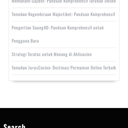
Memahami Gajibet: Panduan Komprehensif Taruhan Online
Temukan Kegembiraan Majestibet: Panduan Komprehensif
Pengertian Saung4D: Panduan Komprehensif untuk
Pengguna Baru
Strategi Teratas untuk Menang di Ahlicasino
Temukan JurusCasino: Destinasi Permainan Online Terbaik
Search