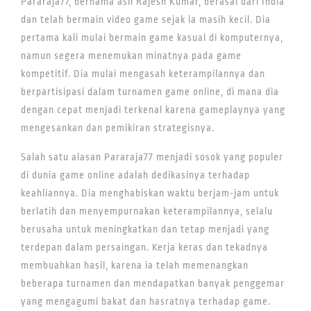
Pararaja77, bernama asli Rajesh Kumar, berasal dari India
dan telah bermain video game sejak ia masih kecil. Dia
pertama kali mulai bermain game kasual di komputernya,
namun segera menemukan minatnya pada game
kompetitif. Dia mulai mengasah keterampilannya dan
berpartisipasi dalam turnamen game online, di mana dia
dengan cepat menjadi terkenal karena gameplaynya yang
mengesankan dan pemikiran strategisnya.
Salah satu alasan Pararaja77 menjadi sosok yang populer
di dunia game online adalah dedikasinya terhadap
keahliannya. Dia menghabiskan waktu berjam-jam untuk
berlatih dan menyempurnakan keterampilannya, selalu
berusaha untuk meningkatkan dan tetap menjadi yang
terdepan dalam persaingan. Kerja keras dan tekadnya
membuahkan hasil, karena ia telah memenangkan
beberapa turnamen dan mendapatkan banyak penggemar
yang mengagumi bakat dan hasratnya terhadap game.