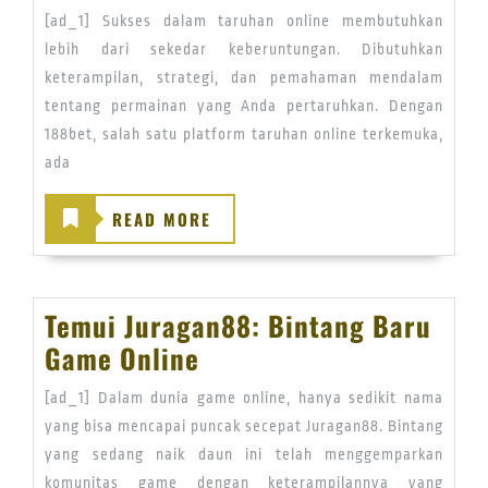
Rahasia
[ad_1] Sukses dalam taruhan online membutuhkan
Sukses
lebih dari sekedar keberuntungan. Dibutuhkan
dengan
keterampilan, strategi, dan pemahaman mendalam
188bet:
tentang permainan yang Anda pertaruhkan. Dengan
Tips
188bet, salah satu platform taruhan online terkemuka,
ada
dan
Strategi
READ
READ MORE
MORE
Temui Juragan88: Bintang Baru
Temui
Game Online
Juragan88:
[ad_1] Dalam dunia game online, hanya sedikit nama
Bintang
yang bisa mencapai puncak secepat Juragan88. Bintang
Baru
yang sedang naik daun ini telah menggemparkan
Game
komunitas game dengan keterampilannya yang