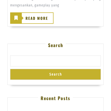
Online
mengesankan, gameplay yang
READ
READ MORE
MORE
Search
Search
Recent Posts