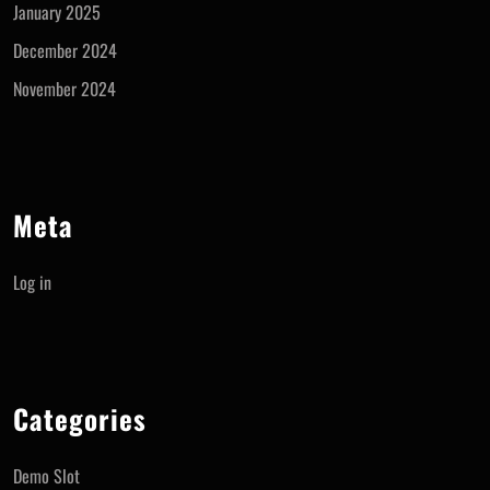
January 2025
December 2024
November 2024
Meta
Log in
Categories
Demo Slot