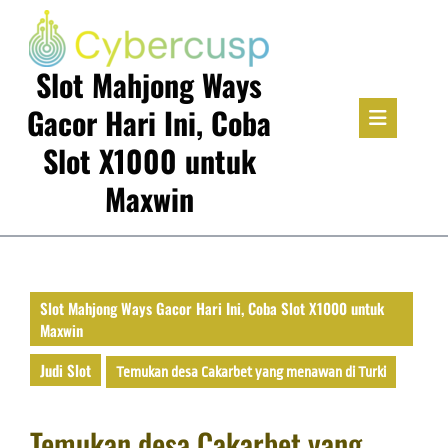
Skip
to
content
Slot Mahjong Ways
Gacor Hari Ini, Coba
Ope
Slot X1000 untuk
But
Maxwin
Slot Mahjong Ways Gacor Hari Ini, Coba Slot X1000 untuk
Maxwin
Judi Slot
Temukan desa Cakarbet yang menawan di Turki
Temukan desa Cakarbet yang