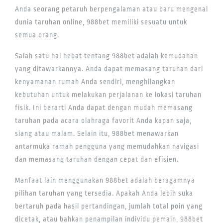
Anda seorang petaruh berpengalaman atau baru mengenal
dunia taruhan online, 988bet memiliki sesuatu untuk
semua orang.
Salah satu hal hebat tentang 988bet adalah kemudahan
yang ditawarkannya. Anda dapat memasang taruhan dari
kenyamanan rumah Anda sendiri, menghilangkan
kebutuhan untuk melakukan perjalanan ke lokasi taruhan
fisik. Ini berarti Anda dapat dengan mudah memasang
taruhan pada acara olahraga favorit Anda kapan saja,
siang atau malam. Selain itu, 988bet menawarkan
antarmuka ramah pengguna yang memudahkan navigasi
dan memasang taruhan dengan cepat dan efisien.
Manfaat lain menggunakan 988bet adalah beragamnya
pilihan taruhan yang tersedia. Apakah Anda lebih suka
bertaruh pada hasil pertandingan, jumlah total poin yang
dicetak, atau bahkan penampilan individu pemain, 988bet