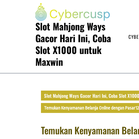
Skip
to
content
Slot Mahjong Ways
Gacor Hari Ini, Coba
CYBE
Slot X1000 untuk
Maxwin
Slot Mahjong Ways Gacor Hari Ini, Coba Slot X100
Temukan Kenyamanan Belanja Online dengan Pasar12
Temukan Kenyamanan Belan