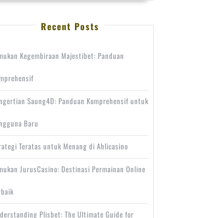
Recent Posts
mukan Kegembiraan Majestibet: Panduan
mprehensif
ngertian Saung4D: Panduan Komprehensif untuk
ngguna Baru
rategi Teratas untuk Menang di Ahlicasino
mukan JurusCasino: Destinasi Permainan Online
rbaik
derstanding Plisbet: The Ultimate Guide for