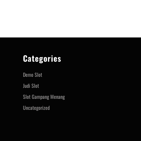
Categories
Demo Slot
Judi Slot
Slot Gampang Menang
Uncategorized