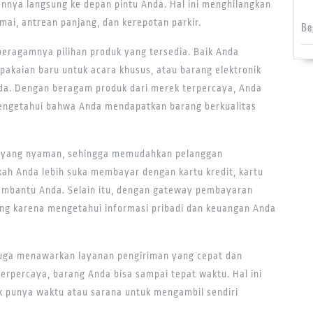
nya langsung ke depan pintu Anda. Hal ini menghilangkan
ai, antrean panjang, dan kerepotan parkir.
Be
beragamnya pilihan produk yang tersedia. Baik Anda
kaian baru untuk acara khusus, atau barang elektronik
da. Dengan beragam produk dari merek terpercaya, Anda
mengetahui bahwa Anda mendapatkan barang berkualitas
n yang nyaman, sehingga memudahkan pelanggan
ah Anda lebih suka membayar dengan kartu kredit, kartu
membantu Anda. Selain itu, dengan gateway pembayaran
ng karena mengetahui informasi pribadi dan keuangan Anda
 juga menawarkan layanan pengiriman yang cepat dan
erpercaya, barang Anda bisa sampai tepat waktu. Hal ini
k punya waktu atau sarana untuk mengambil sendiri