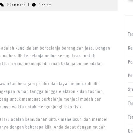
in@cybercusp.com
0 Comment
|
3:56 pm
Te
Ko
n adalah kunci dalam berbelanja barang dan jasa. Dengan
g beralih ke belanja online sebagai cara untuk
Pe
tform yang menonjol di ranah belanja online adalah
Pe
awarkan beragam produk dan layanan untuk dipilih
St
gkapan rumah tangga hingga elektronik dan fashion,
ancang untuk membuat berbelanja menjadi mudah dan
Te
punya waktu untuk mengunjungi toko fisik.
Te
sar123 adalah kemudahan untuk menelusuri dan membeli
anya dengan beberapa klik, Anda dapat dengan mudah
Un