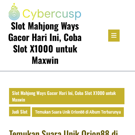
Skip
to
content
Slot Mahjong Ways
Gacor Hari Ini, Coba
Ope
Slot X1000 untuk
But
Maxwin
Slot Mahjong Ways Gacor Hari Ini, Coba Slot X1000 untuk
Maxwin
Judi Slot
Temukan Suara Unik Orion88 di Album Terbarunya
Temukan Suara Unik Orion88 di