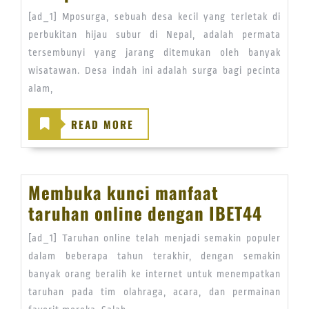
Mposurga
[ad_1] Mposurga, sebuah desa kecil yang terletak di
yang
perbukitan hijau subur di Nepal, adalah permata
Mempesona:
tersembunyi yang jarang ditemukan oleh banyak
Esai
wisatawan. Desa indah ini adalah surga bagi pecinta
Foto
alam,
READ
READ MORE
MORE
Membuka kunci manfaat
Memb
taruhan online dengan IBET44
kunci
[ad_1] Taruhan online telah menjadi semakin populer
manfa
dalam beberapa tahun terakhir, dengan semakin
taruh
banyak orang beralih ke internet untuk menempatkan
onlin
taruhan pada tim olahraga, acara, dan permainan