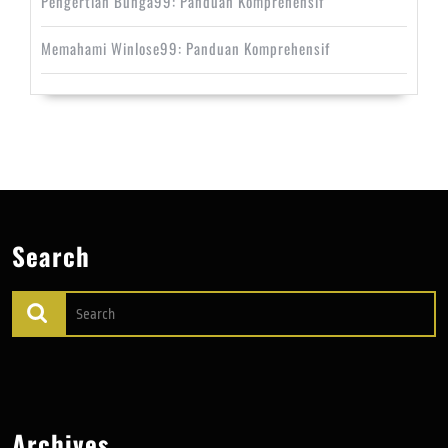
Pengertian Bunga99: Panduan Komprehensif
Memahami Winlose99: Panduan Komprehensif
Search
Search
for:
Archives