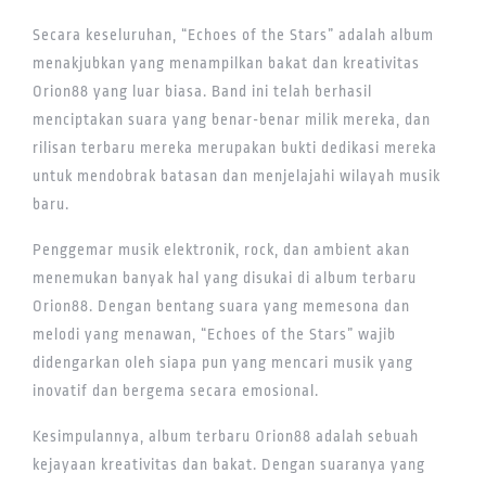
Secara keseluruhan, “Echoes of the Stars” adalah album
menakjubkan yang menampilkan bakat dan kreativitas
Orion88 yang luar biasa. Band ini telah berhasil
menciptakan suara yang benar-benar milik mereka, dan
rilisan terbaru mereka merupakan bukti dedikasi mereka
untuk mendobrak batasan dan menjelajahi wilayah musik
baru.
Penggemar musik elektronik, rock, dan ambient akan
menemukan banyak hal yang disukai di album terbaru
Orion88. Dengan bentang suara yang memesona dan
melodi yang menawan, “Echoes of the Stars” wajib
didengarkan oleh siapa pun yang mencari musik yang
inovatif dan bergema secara emosional.
Kesimpulannya, album terbaru Orion88 adalah sebuah
kejayaan kreativitas dan bakat. Dengan suaranya yang