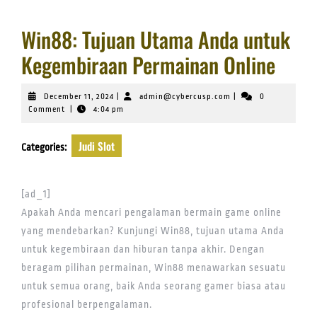
Win88: Tujuan Utama Anda untuk
Kegembiraan Permainan Online
December
admin@cybercusp.co
December 11, 2024
|
admin@cybercusp.com
|
0
11,
Comment
|
4:04 pm
2024
Judi Slot
Categories:
[ad_1]
Apakah Anda mencari pengalaman bermain game online
yang mendebarkan? Kunjungi Win88, tujuan utama Anda
untuk kegembiraan dan hiburan tanpa akhir. Dengan
beragam pilihan permainan, Win88 menawarkan sesuatu
untuk semua orang, baik Anda seorang gamer biasa atau
profesional berpengalaman.