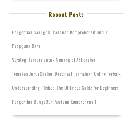
Recent Posts
Pengertian Saung4D: Panduan Komprehensif untuk
Pengguna Baru
Strategi Teratas untuk Menang di Ahlicasino
Temukan JurusCasino: Destinasi Permainan Online Terbaik
Understanding Plisbet: The Ultimate Guide for Beginners
Pengertian Bunga99: Panduan Komprehensif