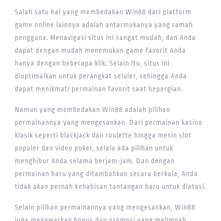
Salah satu hal yang membedakan Win88 dari platform
game online lainnya adalah antarmukanya yang ramah
pengguna. Menavigasi situs ini sangat mudah, dan Anda
dapat dengan mudah menemukan game favorit Anda
hanya dengan beberapa klik. Selain itu, situs ini
dioptimalkan untuk perangkat seluler, sehingga Anda
dapat menikmati permainan favorit saat bepergian.
Namun yang membedakan Win88 adalah pilihan
permainannya yang mengesankan. Dari permainan kasino
klasik seperti blackjack dan roulette hingga mesin slot
populer dan video poker, selalu ada pilihan untuk
menghibur Anda selama berjam-jam. Dan dengan
permainan baru yang ditambahkan secara berkala, Anda
tidak akan pernah kehabisan tantangan baru untuk diatasi.
Selain pilihan permainannya yang mengesankan, Win88
juga menawarkan bonus dan promosi yang melimpah