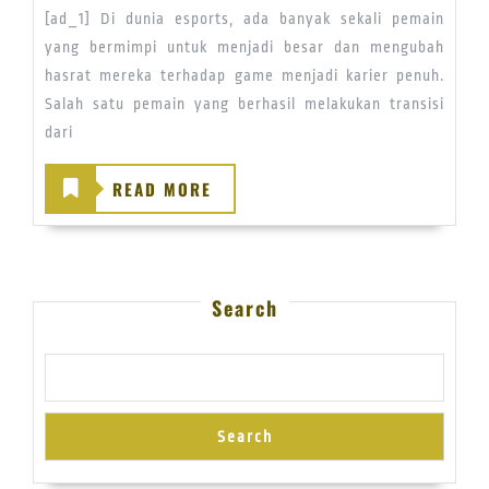
Ama
[ad_1] Di dunia esports, ada banyak sekali pemain
hin
yang bermimpi untuk menjadi besar dan mengubah
Pro:
hasrat mereka terhadap game menjadi karier penuh.
Perj
Salah satu pemain yang berhasil melakukan transisi
Max
dari
di
READ
READ MORE
Espo
MORE
Search
Search