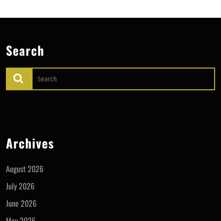
Search
Search
for:
Archives
August 2026
July 2026
June 2026
May 2026