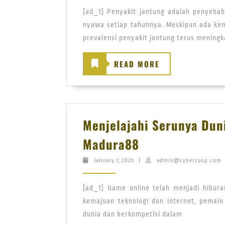
2025
[ad_1] Penyakit jantung adalah penyeba
nyawa setiap tahunnya. Meskipun ada kem
prevalensi penyakit jantung terus mening
READ
READ MORE
MORE
Menjelajahi Serunya Du
Menjelajahi
Madura88
Serunya
January
a
January 7, 2025
|
admin@cybercusp.com
Dunia
7,
2025
Game
[ad_1] Game online telah menjadi hibura
Online
kemajuan teknologi dan internet, pemain
Bersama
dunia dan berkompetisi dalam