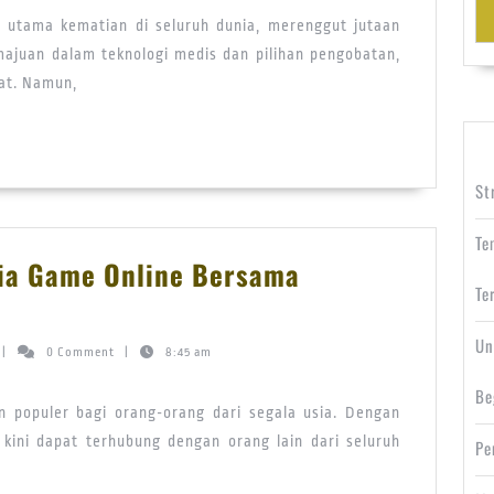
Jantung:
b utama kematian di seluruh dunia, merenggut jutaan
Surgagacor
ajuan dalam teknologi medis dan pilihan pengobatan,
kat. Namun,
St
Te
nia Game Online Bersama
Te
Un
dmin@cybercusp.com
|
0 Comment
|
8:45 am
Be
n populer bagi orang-orang dari segala usia. Dengan
 kini dapat terhubung dengan orang lain dari seluruh
Pe