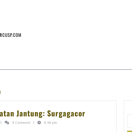
RCUSP.COM
5
Terobosan
atan Jantung: Surgagacor
Terbaru
dmin@cybercusp.com
|
0 Comment
|
8:58 pm
Kesehatan