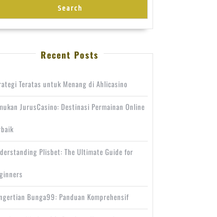
Search
Recent Posts
rategi Teratas untuk Menang di Ahlicasino
mukan JurusCasino: Destinasi Permainan Online
rbaik
derstanding Plisbet: The Ultimate Guide for
ginners
ngertian Bunga99: Panduan Komprehensif