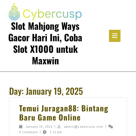
Skip
to
content
Slot Mahjong Ways
Gacor Hari Ini, Coba
Ope
Slot X1000 untuk
But
Maxwin
Day:
January 19, 2025
Temui Juragan88: Bintang
Temui
Baru Game Online
Juragan88:
January
admin@cybercusp
January 19, 2025
|
admin@cybercusp.com
|
Bintang
19,
0 Comment
|
3:12 pm