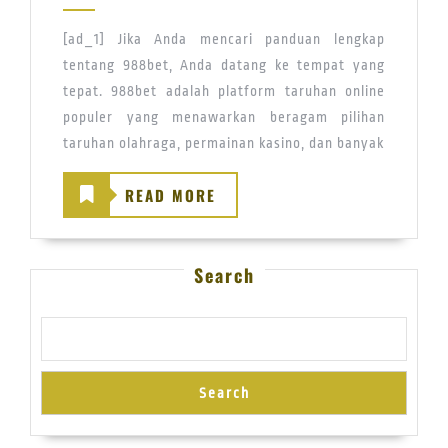
2025
Anda
[ad_1] Jika Anda mencari panduan lengkap
Ketahui
tentang 988bet, Anda datang ke tempat yang
Tentang
tepat. 988bet adalah platform taruhan online
988bet:
populer yang menawarkan beragam pilihan
Panduan
taruhan olahraga, permainan kasino, dan banyak
Komprehen
READ
READ MORE
MORE
Search
Search