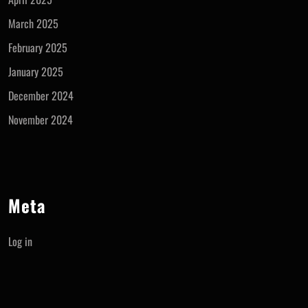
March 2025
February 2025
January 2025
December 2024
November 2024
Meta
Log in