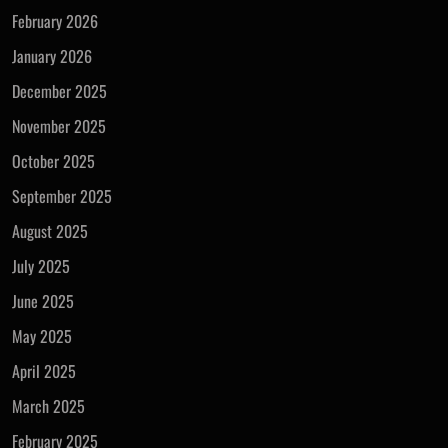
February 2026
January 2026
December 2025
November 2025
October 2025
September 2025
August 2025
July 2025
June 2025
May 2025
April 2025
March 2025
February 2025