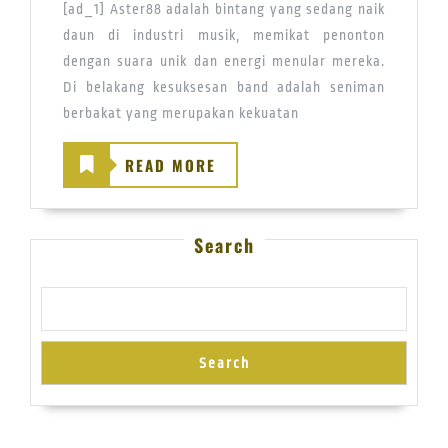
[ad_1] Aster88 adalah bintang yang sedang naik
balik
daun di industri musik, memikat penonton
suara
dengan suara unik dan energi menular mereka.
unik
Di belakang kesuksesan band adalah seniman
Aster88
berbakat yang merupakan kekuatan
READ
READ MORE
MORE
Search
Search