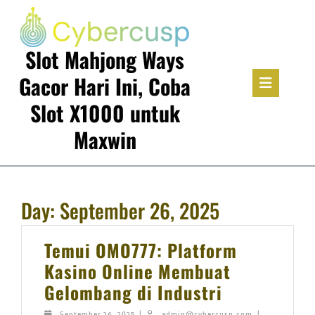
Skip
to
content
Slot Mahjong Ways
Gacor Hari Ini, Coba
Ope
Slot X1000 untuk
But
Maxwin
Day:
September 26, 2025
Temui OMO777: Platform
Kasino Online Membuat
Temui
Gelombang di Industri
OMO777:
September
admin@cybercu
September 26, 2025
|
admin@cybercusp.com
|