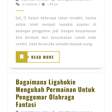
Platform
26,
0 Comment
|
1:09 pm
2025
Kasino
[ad_1] Dalam beberapa tahun terakhir, kasino
Online
online telah menjadi semakin populer di
Membuat
kalangan penggemar judi. Dengan kenyamanan
Gelombang
bisa bermain dari kenyamanan rumah Anda
di
sendiri, tidak heran jika semakin banyak orang
Industri
READ
READ MORE
MORE
Bagaimana Ligahokie
Mengubah Permainan Untuk
Penggemar Olahraga
Bagaimana
Fantasi
Ligahokie
September
admin@cybercu