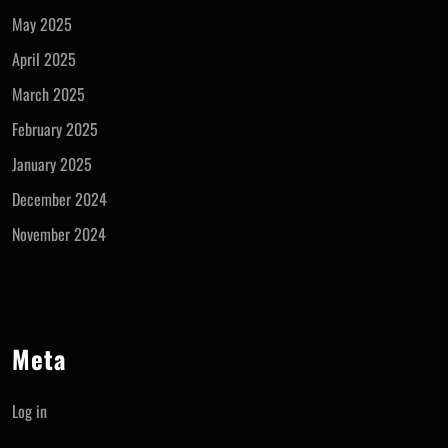
May 2025
April 2025
March 2025
February 2025
January 2025
December 2024
November 2024
Meta
Log in