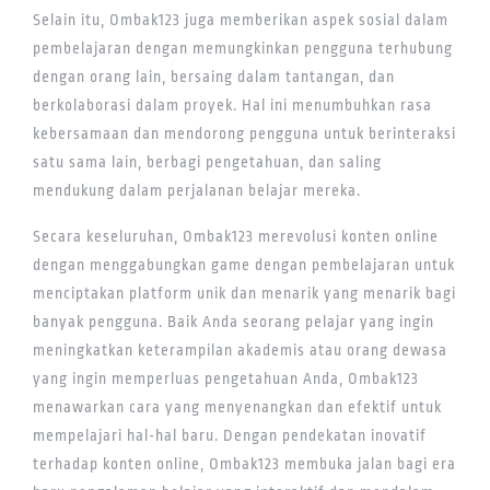
Selain itu, Ombak123 juga memberikan aspek sosial dalam
pembelajaran dengan memungkinkan pengguna terhubung
dengan orang lain, bersaing dalam tantangan, dan
berkolaborasi dalam proyek. Hal ini menumbuhkan rasa
kebersamaan dan mendorong pengguna untuk berinteraksi
satu sama lain, berbagi pengetahuan, dan saling
mendukung dalam perjalanan belajar mereka.
Secara keseluruhan, Ombak123 merevolusi konten online
dengan menggabungkan game dengan pembelajaran untuk
menciptakan platform unik dan menarik yang menarik bagi
banyak pengguna. Baik Anda seorang pelajar yang ingin
meningkatkan keterampilan akademis atau orang dewasa
yang ingin memperluas pengetahuan Anda, Ombak123
menawarkan cara yang menyenangkan dan efektif untuk
mempelajari hal-hal baru. Dengan pendekatan inovatif
terhadap konten online, Ombak123 membuka jalan bagi era