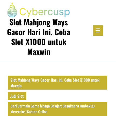
Skip
to
content
Slot Mahjong Ways
Gacor Hari Ini, Coba
Ope
Slot X1000 untuk
But
Maxwin
Slot Mahjong Ways Gacor Hari Ini, Coba Slot X1000 untuk
Maxwin
Judi Slot
Dari Bermain Game hingga Belajar: Bagaimana Ombak123
Merevolusi Konten Online