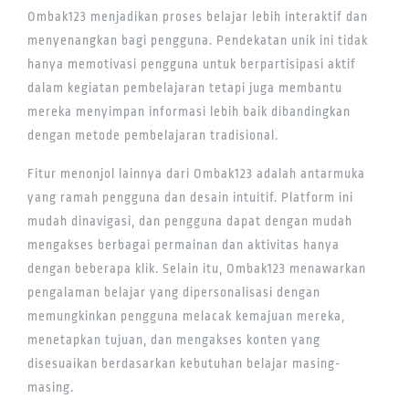
Ombak123 menjadikan proses belajar lebih interaktif dan
menyenangkan bagi pengguna. Pendekatan unik ini tidak
hanya memotivasi pengguna untuk berpartisipasi aktif
dalam kegiatan pembelajaran tetapi juga membantu
mereka menyimpan informasi lebih baik dibandingkan
dengan metode pembelajaran tradisional.
Fitur menonjol lainnya dari Ombak123 adalah antarmuka
yang ramah pengguna dan desain intuitif. Platform ini
mudah dinavigasi, dan pengguna dapat dengan mudah
mengakses berbagai permainan dan aktivitas hanya
dengan beberapa klik. Selain itu, Ombak123 menawarkan
pengalaman belajar yang dipersonalisasi dengan
memungkinkan pengguna melacak kemajuan mereka,
menetapkan tujuan, dan mengakses konten yang
disesuaikan berdasarkan kebutuhan belajar masing-
masing.