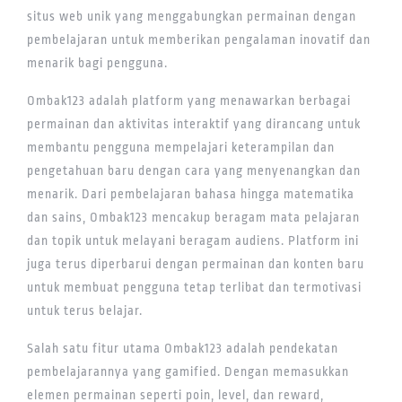
situs web unik yang menggabungkan permainan dengan
pembelajaran untuk memberikan pengalaman inovatif dan
menarik bagi pengguna.
Ombak123 adalah platform yang menawarkan berbagai
permainan dan aktivitas interaktif yang dirancang untuk
membantu pengguna mempelajari keterampilan dan
pengetahuan baru dengan cara yang menyenangkan dan
menarik. Dari pembelajaran bahasa hingga matematika
dan sains, Ombak123 mencakup beragam mata pelajaran
dan topik untuk melayani beragam audiens. Platform ini
juga terus diperbarui dengan permainan dan konten baru
untuk membuat pengguna tetap terlibat dan termotivasi
untuk terus belajar.
Salah satu fitur utama Ombak123 adalah pendekatan
pembelajarannya yang gamified. Dengan memasukkan
elemen permainan seperti poin, level, dan reward,