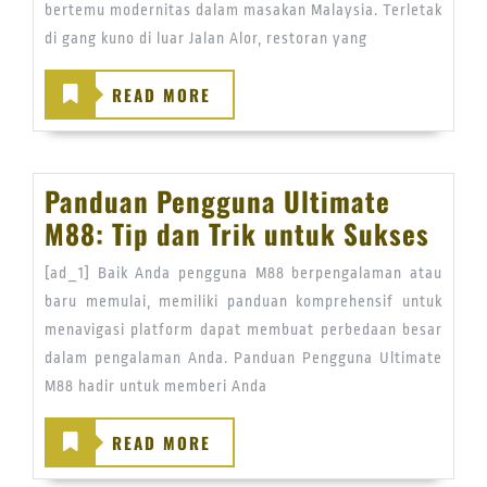
tradisi
bertemu modernitas dalam masakan Malaysia. Terletak
bertemu
di gang kuno di luar Jalan Alor, restoran yang
modernitas
READ
READ MORE
dalam
masakan
MORE
Malaysia
Panduan Pengguna Ultimate
Pan
M88: Tip dan Trik untuk Sukses
Pen
[ad_1] Baik Anda pengguna M88 berpengalaman atau
Ulti
baru memulai, memiliki panduan komprehensif untuk
M88
menavigasi platform dapat membuat perbedaan besar
Tip
dalam pengalaman Anda. Panduan Pengguna Ultimate
dan
M88 hadir untuk memberi Anda
Trik
READ
READ MORE
untu
MORE