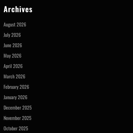
Archives
August 2026
July 2026
June 2026
May 2026
April 2026
March 2026
February 2026
January 2026
December 2025
November 2025
October 2025