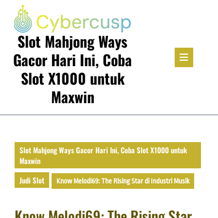
Skip
to
content
Slot Mahjong Ways
Gacor Hari Ini, Coba
Ope
Slot X1000 untuk
But
Maxwin
Slot Mahjong Ways Gacor Hari Ini, Coba Slot X1000 untuk
Maxwin
Judi Slot
Know Melodi69: The Rising Star di Industri Musik
Know Melodi69: The Rising Star