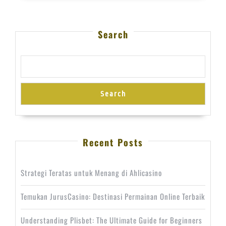
Suks
Search
Search
Recent Posts
Strategi Teratas untuk Menang di Ahlicasino
Temukan JurusCasino: Destinasi Permainan Online Terbaik
Understanding Plisbet: The Ultimate Guide for Beginners