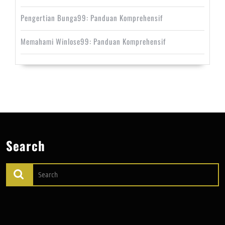
Pengertian Bunga99: Panduan Komprehensif
Memahami Winlose99: Panduan Komprehensif
Search
Search
for: