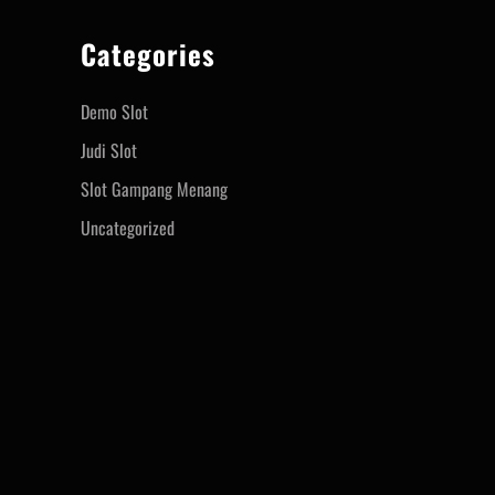
Categories
Demo Slot
Judi Slot
Slot Gampang Menang
Uncategorized