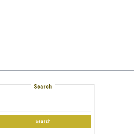
Search
Search