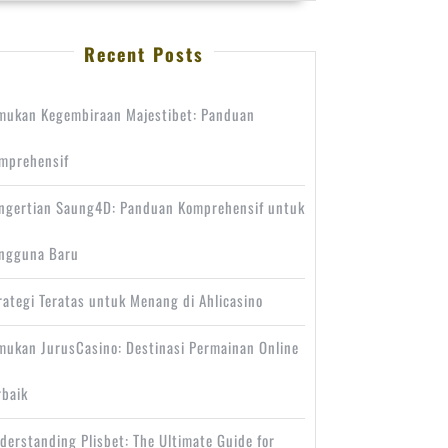
Recent Posts
mukan Kegembiraan Majestibet: Panduan
mprehensif
ngertian Saung4D: Panduan Komprehensif untuk
ngguna Baru
rategi Teratas untuk Menang di Ahlicasino
mukan JurusCasino: Destinasi Permainan Online
rbaik
derstanding Plisbet: The Ultimate Guide for