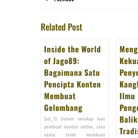
Previous
post:
Related Post
Inside the World
Meng
of Jago89:
Keku
Bagaimana Satu
Peny
Pencipta Konten
Kangb
Membuat
Ilmu
Inside
Gelombang
Peng
the
Bali
[ad_1] Dalam lanskap luas
World
pembuat konten online, satu
Tradi
of
nama telah membuat