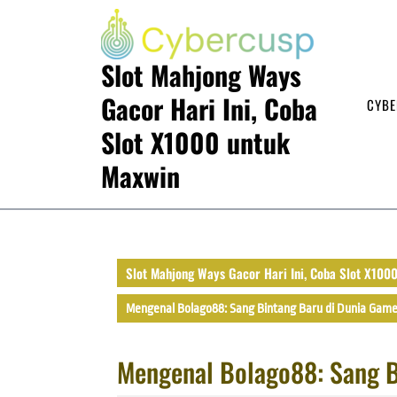
Skip
to
content
Slot Mahjong Ways
Gacor Hari Ini, Coba
CYBE
Slot X1000 untuk
Maxwin
Slot Mahjong Ways Gacor Hari Ini, Coba Slot X100
Mengenal Bolago88: Sang Bintang Baru di Dunia Game
Mengenal Bolago88: Sang B