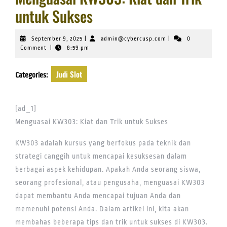
untuk Sukses
September
admin@cybercusp.c
September 9, 2025
|
admin@cybercusp.com
|
0
9,
Comment
|
8:59 pm
2025
Judi Slot
Categories:
[ad_1]
Menguasai KW303: Kiat dan Trik untuk Sukses
KW303 adalah kursus yang berfokus pada teknik dan
strategi canggih untuk mencapai kesuksesan dalam
berbagai aspek kehidupan. Apakah Anda seorang siswa,
seorang profesional, atau pengusaha, menguasai KW303
dapat membantu Anda mencapai tujuan Anda dan
memenuhi potensi Anda. Dalam artikel ini, kita akan
membahas beberapa tips dan trik untuk sukses di KW303.