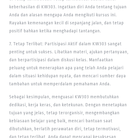
keberhasilan di KW303. Ingatkan diri Anda tentang tujuan
Anda dan alasan mengapa Anda mengikuti kursus ini.
Rayakan kemenangan kecil di sepanjang jalan, dan tetap
positif bahkan ketika menghadapi tantangan.
7. Tetap Terlibat: Partisipasi Aktif dalam KW303 sangat
penting untuk sukses. Libatkan materi, ajukan pertanyaan,
dan berpartisipasi dalam diskusi kelas. Manfaatkan
peluang untuk menerapkan apa yang telah Anda pelajari
dalam situasi kehidupan nyata, dan mencari sumber daya
tambahan untuk memperdalam pemahaman Anda.
Sebagai kesimpulan, menguasai KW303 membutuhkan
dedikasi, kerja keras, dan ketekunan. Dengan menetapkan
tujuan yang jelas, tetap terorganisir, mengembangkan
kebiasaan belajar yang baik, mencari bantuan saat
dibutuhkan, berlatih perawatan diri, tetap termotivasi,
dan tetap terlibat, Anda dapat mencapai kesuksesan