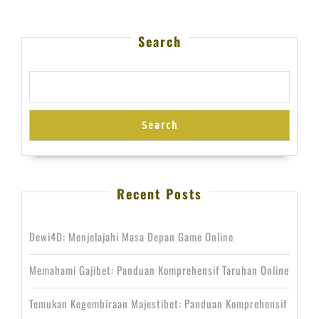
Search
Search
Recent Posts
Dewi4D: Menjelajahi Masa Depan Game Online
Memahami Gajibet: Panduan Komprehensif Taruhan Online
Temukan Kegembiraan Majestibet: Panduan Komprehensif