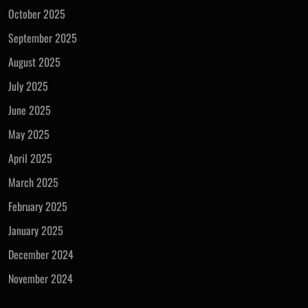
October 2025
September 2025
August 2025
July 2025
June 2025
May 2025
April 2025
March 2025
February 2025
January 2025
December 2024
November 2024