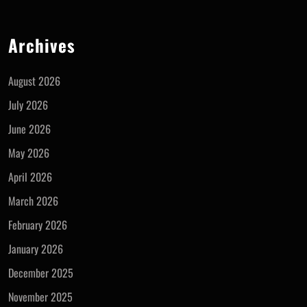
Archives
August 2026
July 2026
June 2026
May 2026
April 2026
March 2026
February 2026
January 2026
December 2025
November 2025