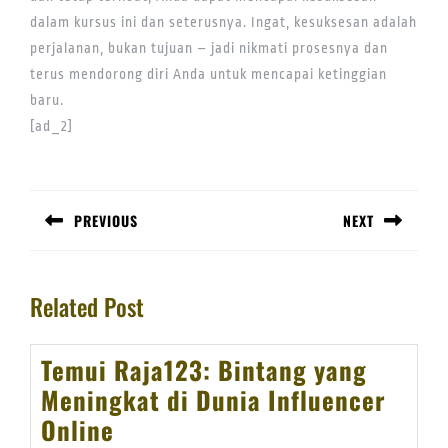
dalam kursus ini dan seterusnya. Ingat, kesuksesan adalah
perjalanan, bukan tujuan – jadi nikmati prosesnya dan
terus mendorong diri Anda untuk mencapai ketinggian
baru.
[ad_2]
Post
navigation
PREVIOUS
NEXT
Previous
Next
post:
post:
Related Post
Temui Raja123: Bintang yang
Meningkat di Dunia Influencer
Temui
Online