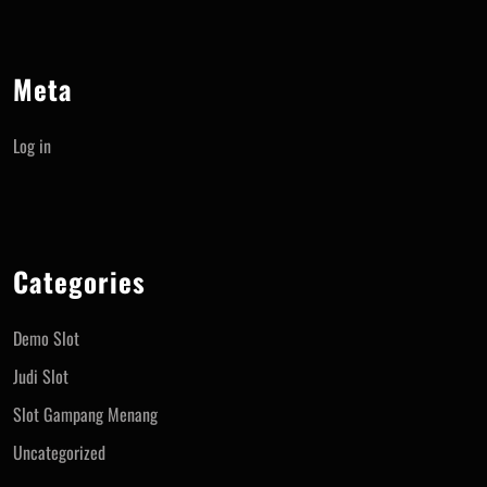
Meta
Log in
Categories
Demo Slot
Judi Slot
Slot Gampang Menang
Uncategorized