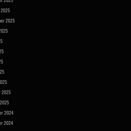
er 2025
 2025
ber 2025
2025
25
25
25
025
2025
y 2025
 2025
er 2024
er 2024