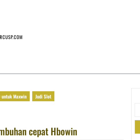
RCUSP.COM
0 untuk Maxwin
Judi Slot
tumbuhan cepat Hbowin