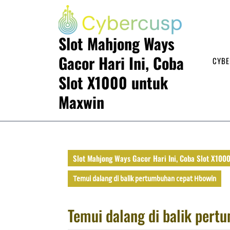
Skip
to
content
Slot Mahjong Ways
Gacor Hari Ini, Coba
CYBE
Slot X1000 untuk
Maxwin
Slot Mahjong Ways Gacor Hari Ini, Coba Slot X100
Temui dalang di balik pertumbuhan cepat Hbowin
Temui dalang di balik per