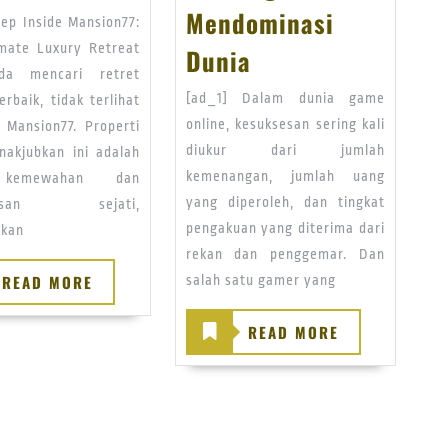
Inside
Mendominasi
tep Inside Mansion77:
Mansion77:
erah
Kisah
mate Luxury Retreat
Dunia
The
Sukses
da mencari retret
Ultimate
[ad_1] Dalam dunia game
rbaik, tidak terlihat
Juragan88:
Luxury
online, kesuksesan sering kali
i Mansion77. Properti
Bagaimana
Retreat
diukur dari jumlah
akjubkan ini adalah
Seorang
kemenangan, jumlah uang
 kemewahan dan
Gamer
yang diperoleh, dan tingkat
rosan sejati,
Mendominasi
pengakuan yang diterima dari
kan
Dunia
rekan dan penggemar. Dan
READ MORE
salah satu gamer yang
READ
READ MORE
MORE