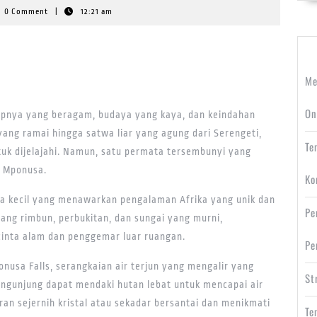
cybercusp.com
0 Comment
|
12:21 am
Me
On
kapnya yang beragam, budaya yang kaya, dan keindahan
ang ramai hingga satwa liar yang agung dari Serengeti,
Te
tuk dijelajahi. Namun, satu permata tersembunyi yang
h Mponusa.
Ko
sa kecil yang menawarkan pengalaman Afrika yang unik dan
Pe
 yang rimbun, perbukitan, dan sungai yang murni,
inta alam dan penggemar luar ruangan.
Pe
nusa Falls, serangkaian air terjun yang mengalir yang
St
ngunjung dapat mendaki hutan lebat untuk mencapai air
ran sejernih kristal atau sekadar bersantai dan menikmati
Te