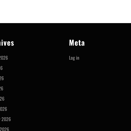
ives
Meta
2026
Log in
26
26
26
026
2026
y 2026
 2026