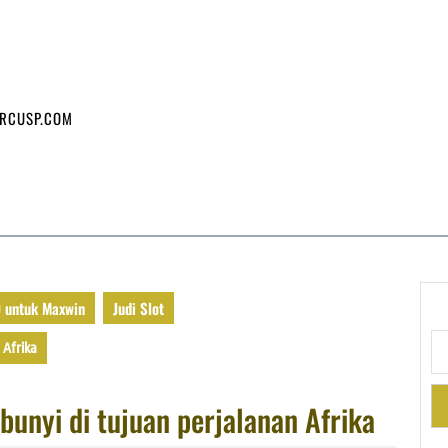
RCUSP.COM
0 untuk Maxwin
Judi Slot
 Afrika
nyi di tujuan perjalanan Afrika