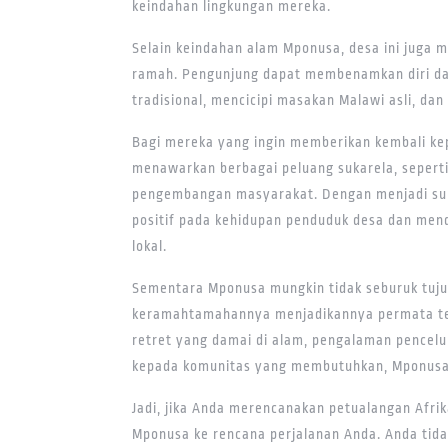
keindahan lingkungan mereka.
Selain keindahan alam Mponusa, desa ini juga
ramah. Pengunjung dapat membenamkan diri dal
tradisional, mencicipi masakan Malawi asli, da
Bagi mereka yang ingin memberikan kembali k
menawarkan berbagai peluang sukarela, sepert
pengembangan masyarakat. Dengan menjadi su
positif pada kehidupan penduduk desa dan me
lokal.
Sementara Mponusa mungkin tidak seburuk tujua
keramahtamahannya menjadikannya permata ter
retret yang damai di alam, pengalaman pencel
kepada komunitas yang membutuhkan, Mponusa m
Jadi, jika Anda merencanakan petualangan Afr
Mponusa ke rencana perjalanan Anda. Anda tid