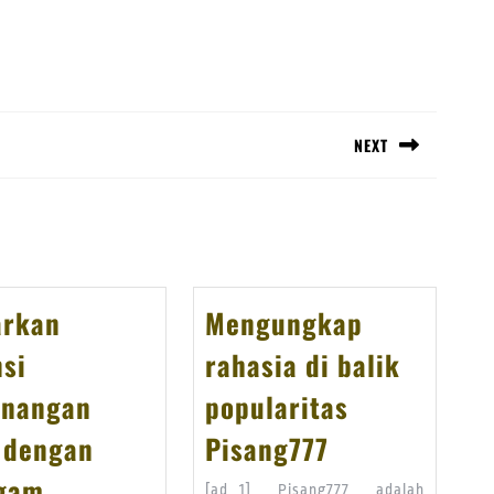
NEXT
Next
post:
arkan
Mengungkap
nsi
rahasia di balik
nangan
popularitas
Mengungkap
 dengan
Pisang777
rahasia
gam
[ad_1] Pisang777 adalah