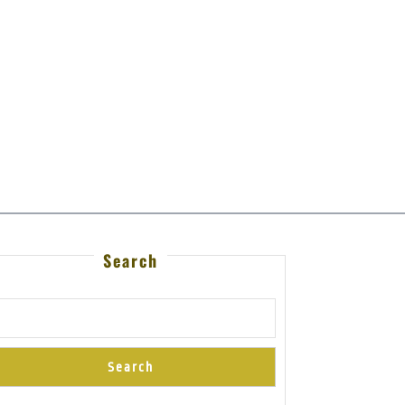
Search
Search