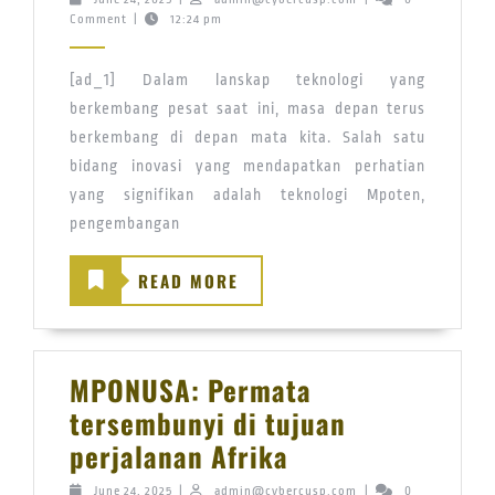
ada
24,
Comment
|
12:24 pm
2025
di
[ad_1] Dalam lanskap teknologi yang
sini:
berkembang pesat saat ini, masa depan terus
mengeksplorasi
berkembang di depan mata kita. Salah satu
potensi
bidang inovasi yang mendapatkan perhatian
teknologi
yang signifikan adalah teknologi Mpoten,
mpoten
pengembangan
READ
READ MORE
MORE
MPONUSA: Permata
tersembunyi di tujuan
MPONUSA:
perjalanan Afrika
Permata
June
admin@cybercusp.co
June 24, 2025
|
admin@cybercusp.com
|
0