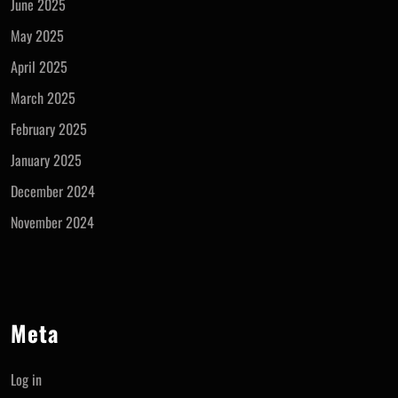
June 2025
May 2025
April 2025
March 2025
February 2025
January 2025
December 2024
November 2024
Meta
Log in