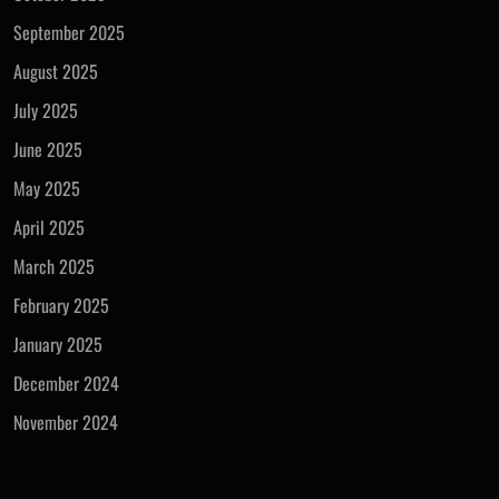
September 2025
August 2025
July 2025
June 2025
May 2025
April 2025
March 2025
February 2025
January 2025
December 2024
November 2024