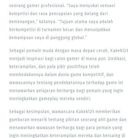
seorang gamer profesional. “Saya menyukai sensasi
kompetisi dan rasa pencapaian yang datang dari
kemenangan,” katanya. “Tujuan utama saya adalah
berkompetisi di turnamen besar dan menunjukkan
kemampuan saya di panggung global.”
Sebagai pemain muda dengan masa depan cerah, Kakek123
menjadi inspirasi bagi calon gamer di mana pun. Dedikasi,
keterampilan, dan pola pikir positifnya telah
membedakannya dalam dunia game kompetitif, dan
wawasannya tentang pendekatannya terhadap game ini
menawarkan pelajaran berharga bagi pemain yang ingin
meningkatkan gameplay mereka sendiri.
Sebagai kesimpulan, wawancara Kakek123 memberikan
gambaran menarik tentang pikiran seorang ahli game dan
menawarkan wawasan berharga bagi para pemain yang
ingin meningkatkan keterampilan mereka dan bersaing di