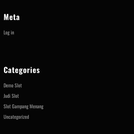
Meta
Log in
Categories
Demo Slot
Judi Slot
Slot Gampang Menang
Uncategorized