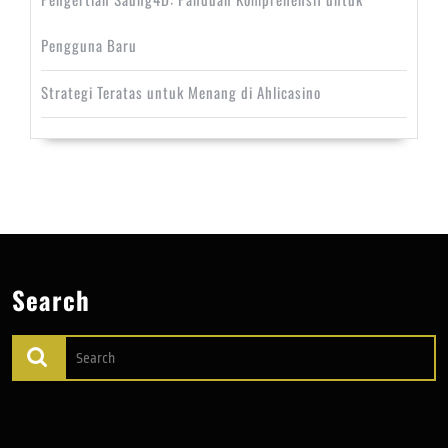
Pengguna Baru
Strategi Teratas untuk Menang di Ahlicasino
Search
Search
for: