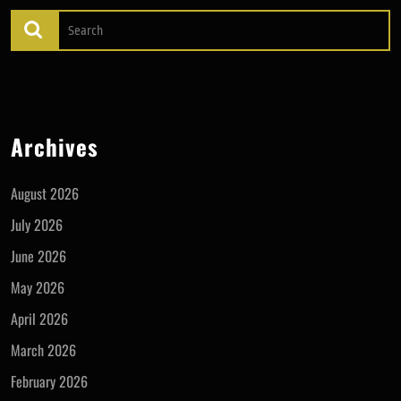
Search
for:
Archives
August 2026
July 2026
June 2026
May 2026
April 2026
March 2026
February 2026