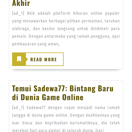
BK8:
Akhir
Toko
[ad_1] BK8 adalah platform hiburan online populer
Serba
yang menawarkan berbagai pilihan permainan, taruhan
Ada
olahraga, dan kasino langsung untuk dinikmati para
untuk
pemain. Dengan antarmuka yang ramah pengguna, opsi
Hiburan
pembayaran yang aman,
dan
READ
READ MORE
Kegembiraan
MORE
Tanpa
Akhir
Temui Sadewa77: Bintang Baru
Temui
di Dunia Game Online
Sadewa77:
[ad_1] Sadewa77 dengan cepat menjadi nama rumah
Bintang
tangga di dunia game online. Dengan keahliannya yang
Baru
luar biasa dan kepribadian karismatiknya, dia telah
di
merebut hati para gamer di seluruh dunia. Dari