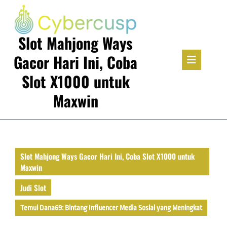
Skip
to
content
Slot Mahjong Ways
Gacor Hari Ini, Coba
Ope
Slot X1000 untuk
But
Maxwin
Slot Mahjong Ways Gacor Hari Ini, Coba Slot X1000 untuk
Maxwin
Judi Slot
Temui Dana69: Bintang Influencer Media Sosial yang Meningkat